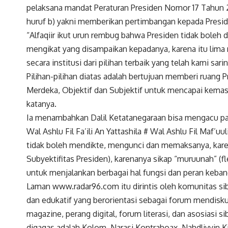
pelaksana mandat Peraturan Presiden Nomor 17 Tahun 20
huruf b) yakni memberikan pertimbangan kepada Presi
“Alfaqiir ikut urun rembug bahwa Presiden tidak boleh
mengikat yang disampaikan kepadanya, karena itu lima
secara institusi dari pilihan terbaik yang telah kami sa
Pilihan-pilihan diatas adalah bertujuan memberi ruang
Merdeka, Objektif dan Subjektif untuk mencapai kemas
katanya.
Ia menambahkan Dalil Ketatanegaraan bisa mengacu pada
Wal Ashlu Fil Fa’ili An Yattashila # Wal Ashlu Fil Maf’u
tidak boleh mendikte, mengunci dan memaksanya, karena
Subyektifitas Presiden), karenanya sikap “muruunah” (f
untuk menjalankan berbagai hal fungsi dan peran keb
Laman www.radar96.com itu dirintis oleh komunitas sib
dan edukatif yang berorientasi sebagai forum mendisku
magazine, perang digital, forum literasi, dan asosiasi s
digagas adalah Kolom, Narasi Kontrahoax, Nahdliyyin Kin