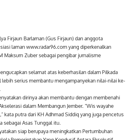
a Firjaun Barlaman (Gus Firjaun) dan anggota
asi laman www.radar96.com yang diperkenalkan
Maksum Zuber sebagai pengibar jurnalisme
mengucapkan selamat atas keberhasilan dalam Pilkada
l lebih serius membantu mengampanyekan nilai-nilai ke-
.
menyatakan dirinya akan membantu dengan membenahi
n Akselerasi dalam Membangun Jember. “Wis wayahe
kata putra dari KH Adhmad Siddiq yang juga pencetus
a sebagai Asas Tunggal itu.
nyatakan siap berupaya meningkatkan Pertumbuhan
ola Pemerintahan Yang Kondusif Antara Eksekutif,