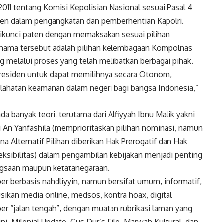
11 tentang Komisi Kepolisian Nasional sesuai Pasal 4
den dalam pengangkatan dan pemberhentian Kapolri.
 dikunci paten dengan memaksakan sesuai pilihan
 nama tersebut adalah pilihan kelembagaan Kompolnas
ring melalui proses yang telah melibatkan berbagai pihak.
 Presiden untuk dapat memilihnya secara Otonom,
lahatan keamanan dalam negeri bagi bangsa Indonesia,”
 banyak teori, terutama dari Alfiyyah Ibnu Malik yakni
uli An Yanfashila (memprioritaskan pilihan nominasi, namun
 Alternatif Pilihan diberikan Hak Prerogatif dan Hak
leksibilitas) dalam pengambilan kebijakan menjadi penting
angsaan maupun ketatanegaraan.
er berbasis nahdliyyin, namun bersifat umum, informatif,
sikan media online, medsos, kontra hoax, digital
iber “jalan tengah”, dengan muatan rubrikasi laman yang
i, Milenial Update, Gus Dur’s File, Marwah Kultural, dan