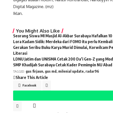
Digital Magazine. (mz)
Iklan.
You Might Also Like
Seorang Siswa MI Masjid Al-Akbar Surabaya Hafalkan 10 
Lora Kadam Sidik: Merdeka dari FOMO itu perlu Kembal
Gerakan Seribu Buku Karya Murid Dimulai, Korwilcam 
Literasi
LDNU Jatim dan UNISMA Cetak 200 Da’i Gen-Z yang Moder
SMP Khadijah Surabaya Cetak Kader Pemimpin NU Abad
gus firjaun
,
gus md
,
milenial update
,
radar96
TAGGED:
Share This Article
Facebook