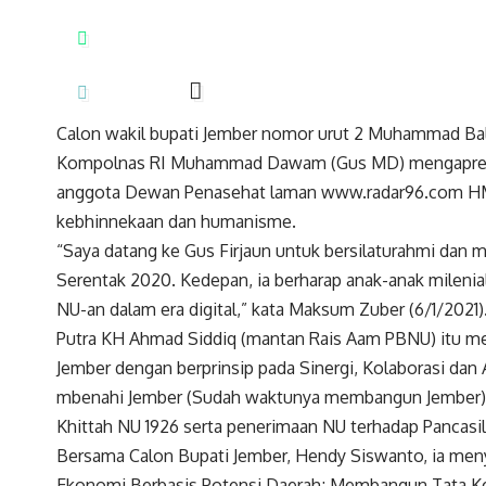
Calon wakil bupati Jember nomor urut 2 Muhammad Baly
Kompolnas RI Muhammad Dawam (Gus MD) mengapresi
anggota Dewan Penasehat laman www.radar96.com HM 
kebhinnekaan dan humanisme.
“Saya datang ke Gus Firjaun untuk bersilaturahmi dan 
Serentak 2020. Kedepan, ia berharap anak-anak milenia
NU-an dalam era digital,” kata Maksum Zuber (6/1/2021)
Putra KH Ahmad Siddiq (mantan Rais Aam PBNU) itu 
Jember dengan berprinsip pada Sinergi, Kolaborasi da
mbenahi Jember (Sudah waktunya membangun Jember),” 
Khittah NU 1926 serta penerimaan NU terhadap Pancasil
Bersama Calon Bupati Jember, Hendy Siswanto, ia me
Ekonomi Berbasis Potensi Daerah; Membangun Tata Kel