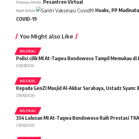
Pesantren Virtual
Previous Article
Hoaks, PP Madinatul
Next Article
COVID-19
You Might also Like
MILENIAL
Polisi cilik MI At-Taqwa Bondowoso Tampil Memukau di
01/07/2026
MILENIAL
Kepada GenZI Masjid Al-Akbar Surabaya, Ustadz Syam: Ik
21/06/2026
MILENIAL
334 Lulusan MI At-Taqwa Bondowoso Raih Prestasi TKA d
21/06/2026