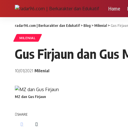
Home
radar96.com | Berkarakter dan Edukatif
>
Blog
>
Milenial
>
Gus Firja
MILENIAL
Gus Firjaun dan Gus
10/01/2021
Milenial
MZ dan Gus Firjaun
SHARE