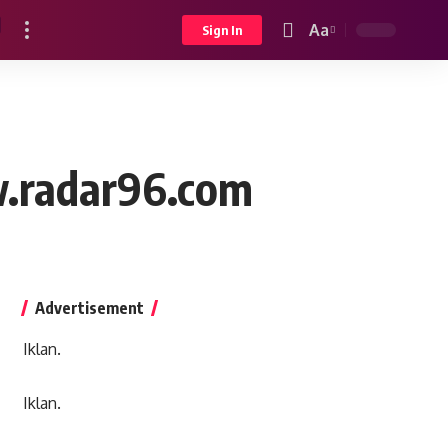
Aa
Sign In
Font
Resizer
w.radar96.com
Advertisement
Iklan.
Iklan.