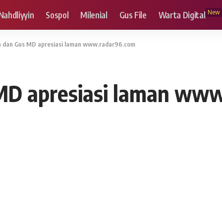
New
Nahdliyyin
Sospol
Milenial
Gus File
Warta Digital
un dan Gus MD apresiasi laman www.radar96.com
 MD apresiasi laman ww