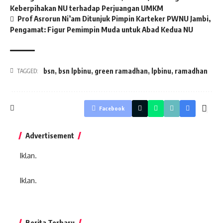
Keberpihakan NU terhadap Perjuangan UMKM
Prof Asrorun Ni’am Ditunjuk Pimpin Karteker PWNU Jambi,
Pengamat: Figur Pemimpin Muda untuk Abad Kedua NU
bsn
,
bsn lpbinu
,
green ramadhan
,
lpbinu
,
ramadhan
TAGGED:
Facebook
Advertisement
Iklan.
Iklan.
Berita Terbaru