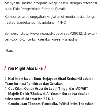
Menyosialisasikan program ‘Ngaji Plastik’ dengan referensi
buku Fikih Pengelolaan Sampah Plastik;
Kampanye atau unggahan kegiatan di media sosial dengan
hastag #sedekahbumibsnlpbinu. (*/NO)
Sumber: https://www.nu.or.id/post/read/128032/direktur-
bsn-lpbinu-luncurkan-gerakan-green-ramadhan
Iklan.
You Might Also Like
Kiai Imam Jazuli: Kunci Kejayaan Abad Kedua NU adalah
Transformasi Pemikiran dan Gerakan
Gus Kikin: Qanun Asasi itu Lebih Tinggi dari AD/ART
Majelis Dzikir/Sholawat Al-Yasmin Surabaya doakan
suksesnya Muktamar Ke-35 NU
Cangkrukan Ekonomi Pancasila, PWNU Jatim Tegaskan