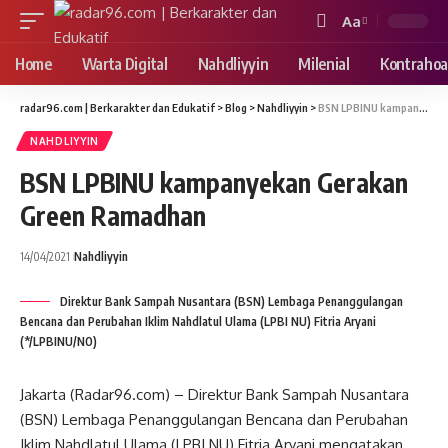
Aa
Font
Resizer
Home
Warta Digital
Nahdliyyin
Milenial
Kontrahoa
radar96.com | Berkarakter dan Edukatif
>
Blog
>
Nahdliyyin
>
BSN LPBINU kampanyekan Gerakan Green Ramadhan
NAHDLIYYIN
BSN LPBINU kampanyekan Gerakan
Green Ramadhan
14/04/2021
Nahdliyyin
Direktur Bank Sampah Nusantara (BSN) Lembaga Penanggulangan
Bencana dan Perubahan Iklim Nahdlatul Ulama (LPBI NU) Fitria Aryani
(*/LPBINU/NO)
Jakarta (Radar96.com) – Direktur Bank Sampah Nusantara
(BSN) Lembaga Penanggulangan Bencana dan Perubahan
Iklim Nahdlatul Ulama (LPBI NU) Fitria Aryani mengatakan