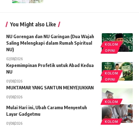
You Might also Like
NU Gorengan dan NU Garingan (Dua Wajah
Saling Melengkapi dalam Rumah Spiritual
KOLOM
NU)
OPINI
02/08/2026
Kepemimpinan Profetik untuk Abad Kedua
NU
KOLOM
OPINI
01/08/2026
MUKTAMAR YANG SANTUN MENYEJUKKAN
01/08/2026
KOLOM
Mulai Hari ini, Ubah Caramu Menyentuh
Layar Gadgetmu
KOLOM
01/08/2026