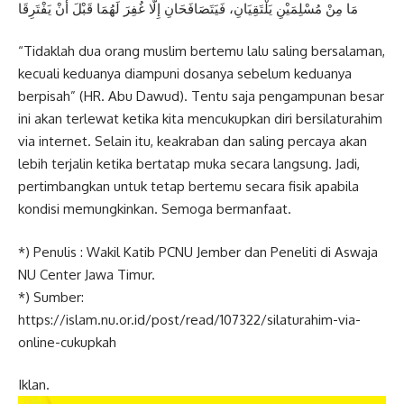
مَا مِنْ مُسْلِمَيْنِ يَلْتَقِيَانِ، فَيَتَصَافَحَانِ إِلَّا غُفِرَ لَهُمَا قَبْلَ أَنْ يَفْتَرِقَا
“Tidaklah dua orang muslim bertemu lalu saling bersalaman,
kecuali keduanya diampuni dosanya sebelum keduanya
berpisah” (HR. Abu Dawud). Tentu saja pengampunan besar
ini akan terlewat ketika kita mencukupkan diri bersilaturahim
via internet. Selain itu, keakraban dan saling percaya akan
lebih terjalin ketika bertatap muka secara langsung. Jadi,
pertimbangkan untuk tetap bertemu secara fisik apabila
kondisi memungkinkan. Semoga bermanfaat.
*) Penulis : Wakil Katib PCNU Jember dan Peneliti di Aswaja
NU Center Jawa Timur.
*) Sumber:
https://islam.nu.or.id/post/read/107322/silaturahim-via-
online-cukupkah
Iklan.