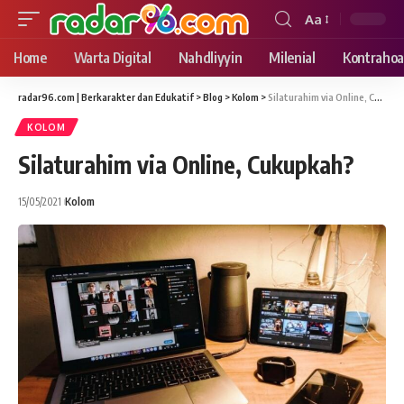
Aa
Font
Resizer
Home
Warta Digital
Nahdliyyin
Milenial
Kontrahoa
radar96.com | Berkarakter dan Edukatif
>
Blog
>
Kolom
>
Silaturahim via Online, Cukupkah?
KOLOM
Silaturahim via Online, Cukupkah?
15/05/2021
Kolom