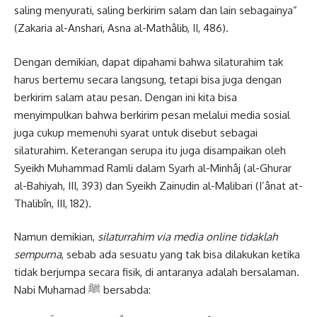
saling menyurati, saling berkirim salam dan lain sebagainya”
(Zakaria al-Anshari, Asna al-Mathâlib, II, 486).
Dengan demikian, dapat dipahami bahwa silaturahim tak
harus bertemu secara langsung, tetapi bisa juga dengan
berkirim salam atau pesan. Dengan ini kita bisa
menyimpulkan bahwa berkirim pesan melalui media sosial
juga cukup memenuhi syarat untuk disebut sebagai
silaturahim. Keterangan serupa itu juga disampaikan oleh
Syeikh Muhammad Ramli dalam Syarh al-Minhâj (al-Ghurar
al-Bahiyah, III, 393) dan Syeikh Zainudin al-Malibari (I’ânat at-
Thalibîn, III, 182).
Namun demikian,
silaturrahim via media online tidaklah
sempurna
, sebab ada sesuatu yang tak bisa dilakukan ketika
tidak berjumpa secara fisik, di antaranya adalah bersalaman.
Nabi Muhamad ﷺ bersabda: