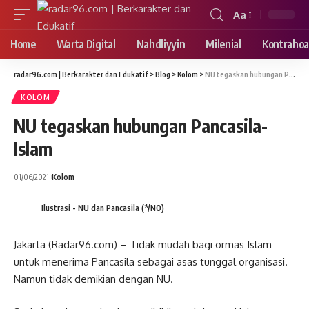
Aa
Font
Resizer
Home
Warta Digital
Nahdliyyin
Milenial
Kontrahoa
radar96.com | Berkarakter dan Edukatif
>
Blog
>
Kolom
>
NU tegaskan hubungan Pancasila-Islam
KOLOM
NU tegaskan hubungan Pancasila-
Islam
01/06/2021
Kolom
Ilustrasi - NU dan Pancasila (*/NO)
Jakarta (Radar96.com) – Tidak mudah bagi ormas Islam
untuk menerima Pancasila sebagai asas tunggal organisasi.
Namun tidak demikian dengan NU.