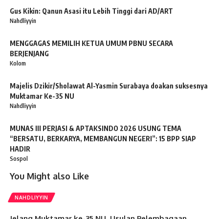
Gus Kikin: Qanun Asasi itu Lebih Tinggi dari AD/ART
Nahdliyyin
MENGGAGAS MEMILIH KETUA UMUM PBNU SECARA
BERJENJANG
Kolom
Majelis Dzikir/Sholawat Al-Yasmin Surabaya doakan suksesnya
Muktamar Ke-35 NU
Nahdliyyin
MUNAS III PERJASI & APTAKSINDO 2026 USUNG TEMA
“BERSATU, BERKARYA, MEMBANGUN NEGERI”: 15 BPP SIAP
HADIR
Sospol
You Might also Like
NAHDLIYYIN
Jelang Muktamar ke-35 NU, Usulan Pelembagaan