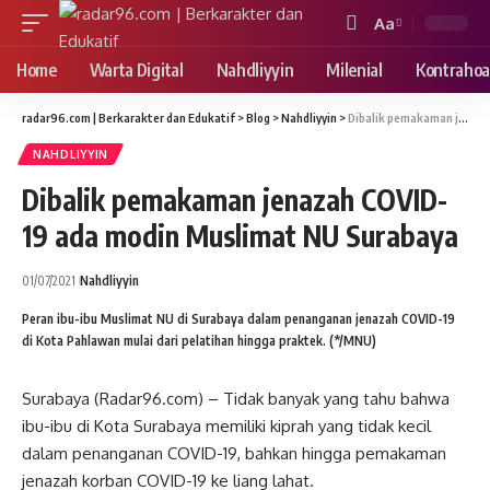
Aa
Font
Resizer
Home
Warta Digital
Nahdliyyin
Milenial
Kontrahoa
radar96.com | Berkarakter dan Edukatif
>
Blog
>
Nahdliyyin
>
Dibalik pemakaman jenazah COVID-19 ada modin Muslimat NU Surabaya
NAHDLIYYIN
Dibalik pemakaman jenazah COVID-
19 ada modin Muslimat NU Surabaya
01/07/2021
Nahdliyyin
Peran ibu-ibu Muslimat NU di Surabaya dalam penanganan jenazah COVID-19
di Kota Pahlawan mulai dari pelatihan hingga praktek. (*/MNU)
Surabaya (Radar96.com) – Tidak banyak yang tahu bahwa
ibu-ibu di Kota Surabaya memiliki kiprah yang tidak kecil
dalam penanganan COVID-19, bahkan hingga pemakaman
jenazah korban COVID-19 ke liang lahat.