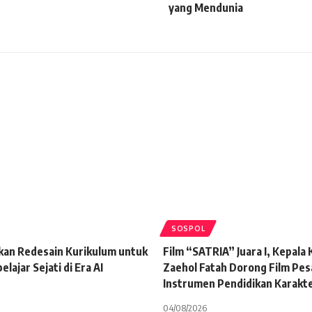
yang Mendunia
SOSPOL
kan Redesain Kurikulum untuk
Film “SATRIA” Juara I, Kepala
lajar Sejati di Era AI
Zaehol Fatah Dorong Film Pes
Instrumen Pendidikan Karakt
04/08/2026