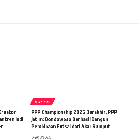
SOSPOL
 Kreator
PPP Championship 2026 Berakhir, PPP
antren Jadi
Jatim: Bondowoso Berhasil Bangun
er
Pembinaan Futsal dari Akar Rumput
04/08/2026