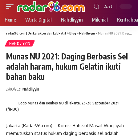
Aa
Font
Resizer
Home
Warta Digital
Nahdliyyin
Milenial
Kontrahoa
radar96.com | Berkarakter dan Edukatif
>
Blog
>
Nahdliyyin
>
Munas NU 2021: Daging Berbasis Sel adalah haram, hukum Gelatin ikuti bahan baku
NAHDLIYYIN
Munas NU 2021: Daging Berbasis Sel
adalah haram, hukum Gelatin ikuti
bahan baku
27/09/2021
Nahdliyyin
Logo Munas dan Konbes NU di Jakarta, 25-26 September 2021.
(*/NUO)
Jakarta (Radar96.com) – Komisi Bahtsul Masail Waqi’iyah
memutuskan status hukum daging berbasis sel adalah