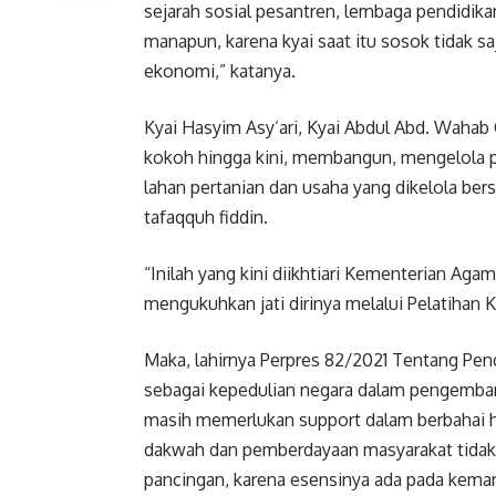
sejarah sosial pesantren, lembaga pendidikan
manapun, karena kyai saat itu sosok tidak sa
ekonomi,” katanya.
Kyai Hasyim Asy’ari, Kyai Abdul Abd. Wahab 
kokoh hingga kini, membangun, mengelola pe
lahan pertanian dan usaha yang dikelola bers
tafaqquh fiddin.
“Inilah yang kini diikhtiari Kementerian Aga
mengukuhkan jati dirinya melalui Pelatihan 
Maka, lahirnya Perpres 82/2021 Tentang Pe
sebagai kepedulian negara dalam pengemban
masih memerlukan support dalam berbahai ha
dakwah dan pemberdayaan masyarakat tidak ke
pancingan, karena esensinya ada pada keman