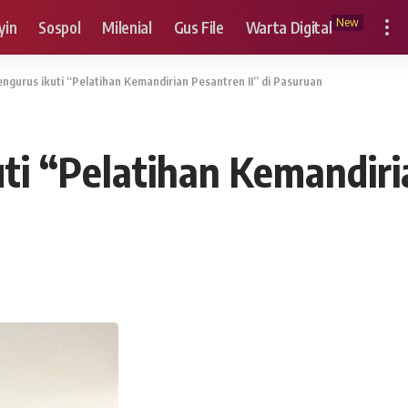
New
yin
Sospol
Milenial
Gus File
Warta Digital
ngurus ikuti “Pelatihan Kemandirian Pesantren II” di Pasuruan
ti “Pelatihan Kemandiria