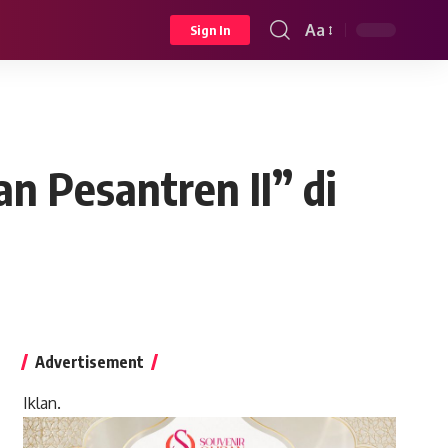
Aa
Sign In
Font
Resizer
n Pesantren II” di
Advertisement
Iklan.