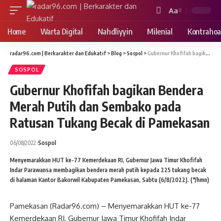
Aa
Font
Resizer
Home
Warta Digital
Nahdliyyin
Milenial
Kontrahoa
radar96.com | Berkarakter dan Edukatif
>
Blog
>
Sospol
>
Gubernur Khofifah bagikan Bendera Merah Putih dan Sembako pada Ratusan Tukang Becak di Pamekasan
SOSPOL
Gubernur Khofifah bagikan Bendera
Merah Putih dan Sembako pada
Ratusan Tukang Becak di Pamekasan
06/08/2022
Sospol
Menyemarakkan HUT ke-77 Kemerdekaan RI, Gubernur Jawa Timur Khofifah
Indar Parawansa membagikan bendera merah putih kepada 225 tukang becak
di halaman Kantor Bakorwil Kabupaten Pamekasan, Sabtu (6/8/2022). (*/hmn)
Pamekasan (Radar96.com) – Menyemarakkan HUT ke-77
Kemerdekaan RI, Gubernur Jawa Timur Khofifah Indar