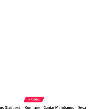
INFORIAL
us Diadopsi
Komitmen Ganjar Membangun Desa