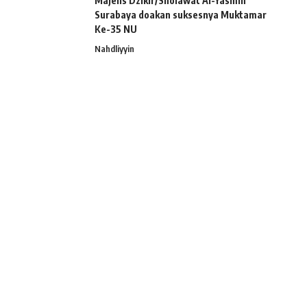
Majelis Dzikir/Sholawat Al-Yasmin
Surabaya doakan suksesnya Muktamar
Ke-35 NU
Nahdliyyin