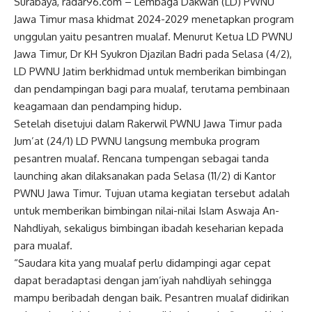
Surabaya, radar96.com – Lembaga Dakwah (LD) PWNU
Jawa Timur masa khidmat 2024-2029 menetapkan program
unggulan yaitu pesantren mualaf. Menurut Ketua LD PWNU
Jawa Timur, Dr KH Syukron Djazilan Badri pada Selasa (4/2),
LD PWNU Jatim berkhidmad untuk memberikan bimbingan
dan pendampingan bagi para mualaf, terutama pembinaan
keagamaan dan pendamping hidup.
Setelah disetujui dalam Rakerwil PWNU Jawa Timur pada
Jum’at (24/1) LD PWNU langsung membuka program
pesantren mualaf. Rencana tumpengan sebagai tanda
launching akan dilaksanakan pada Selasa (11/2) di Kantor
PWNU Jawa Timur. Tujuan utama kegiatan tersebut adalah
untuk memberikan bimbingan nilai-nilai Islam Aswaja An-
Nahdliyah, sekaligus bimbingan ibadah keseharian kepada
para mualaf.
“Saudara kita yang mualaf perlu didampingi agar cepat
dapat beradaptasi dengan jam’iyah nahdliyah sehingga
mampu beribadah dengan baik. Pesantren mualaf didirikan