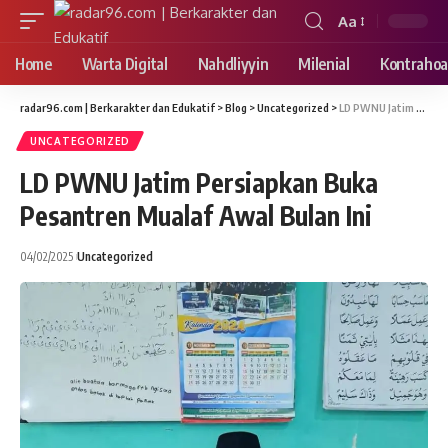
Aa
Font
Resizer
Home
Warta Digital
Nahdliyyin
Milenial
Kontrahoa
radar96.com | Berkarakter dan Edukatif
>
Blog
>
Uncategorized
>
LD PWNU Jatim Persiapkan Buka Pesantren Mualaf Awal Bulan Ini
UNCATEGORIZED
LD PWNU Jatim Persiapkan Buka
Pesantren Mualaf Awal Bulan Ini
04/02/2025
Uncategorized