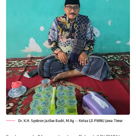
Dr. K.H. Syukron Jazilan Badri, M.Ag -- Ketua LD PWNU Jawa Timur