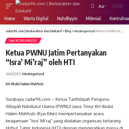
Aa
Font
Resizer
Home
Warta Digital
Nahdliyyin
Milenial
Kontrahoa
radar96.com | Berkarakter dan Edukatif
>
Blog
>
Uncategorized
>
Ketua PWNU Jatim Pertanyakan “Isra’ Mi’raj” oleh HTI
UNCATEGORIZED
Ketua PWNU Jatim Pertanyakan
“Isra’ Mi’raj” oleh HTI
04/02/2025
Uncategorized
KH Abdul Hakim Mahfudz
Surabaya, radar96.com – Ketua Tanfidziyah Pengurus
Wilayah Nahdlatul Ulama (PWNU) Jawa Timur KH Abdul
Hakim Mahfudz (Kyai Kikin) mempertanyakan acara
keagamaan “Isra’ Mi’raj” yang diadakan organisasi terlarang
Hizbut Tahrir Indonesia (HTI) dengan mengerahkan massa di