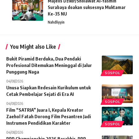
Majelis Dzikir/Sholawat Al-Yasmin
Surabaya doakan suksesnya Muktamar
Ke-35 NU
Nahdliyyin
You Might also Like
Bukit Piramid Berduka, Dua Pendaki
Profesional Ditemukan Meninggal di Jalur
Punggung Naga
SOSPOL
04/08/2026
Unusa Siapkan Redesain Kurikulum untuk
Cetak Pembelajar Sejati di Era AI
SOSPOL
04/08/2026
Film “SATRIA” Juara I, Kepala Kreator
Zaehol Fatah Dorong Film Pesantren Jadi
Instrumen Pendidikan Karakter
SOSPOL
04/08/2026
PPP Championship 2026 Berakhir, PPP