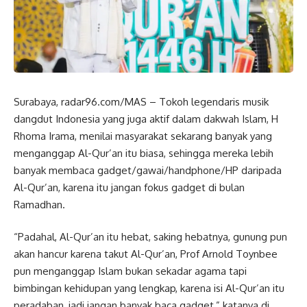
Surabaya, radar96.com/MAS – Tokoh legendaris musik
dangdut Indonesia yang juga aktif dalam dakwah Islam, H
Rhoma Irama, menilai masyarakat sekarang banyak yang
menganggap Al-Qur’an itu biasa, sehingga mereka lebih
banyak membaca gadget/gawai/handphone/HP daripada
Al-Qur’an, karena itu jangan fokus gadget di bulan
Ramadhan.
“Padahal, Al-Qur’an itu hebat, saking hebatnya, gunung pun
akan hancur karena takut Al-Qur’an, Prof Arnold Toynbee
pun menganggap Islam bukan sekadar agama tapi
bimbingan kehidupan yang lengkap, karena isi Al-Qur’an itu
peradaban, jadi jangan banyak baca gadget,” katanya di