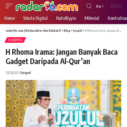
Aa
Font
Resizer
Home
Warta Digital
Nahdliyyin
Milenial
Kontrahoa
radar96.com | Berkarakter dan Edukatif
>
Blog
>
Sospol
>
H Rhoma Irama: Jangan Banyak Baca Gadget Daripada Al-Qur’an
SOSPOL
H Rhoma Irama: Jangan Banyak Baca
Gadget Daripada Al-Qur’an
17/03/2025
Sospol