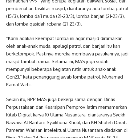
Ramadhan 999” yang berupa kegiatan dakwah, sosial, dan
pembenahan fasilitas masjid, diantaranya ada lomba patrol
(15/3), lomba da’i muda (21-23/3), lomba banjari (21-23/3),
dan lomba qasidah rebana (21-23/3).
“Kami adakan keempat lomba ini agar masjid diramaikan
oleh anak-anak muda, apalagi patrol dan banjari itu kan
berkelompok. Pastinya mereka membawa pasukannya, jadi
masjid tambah ramai. Selama ini, MAS juga sudah
mempunyai beberapa kegiatan rutin untuk anak-anak
GenZI,” kata penanggungjawab lomba patrol, Muhamad
Kamal Varhi.
Selain itu, BPP MAS juga bekerja sama dengan Dinas
Perpustakaan dan Kearsipan Pemprov Jatim memamerkan
Kitab Digital karya 10 Ulama Nusantara, diantaranya Syekh
Nawawi Al Bantani, Syaikhona Kholil, dan KH Sholeh Darat.
Pameran Warisan Intelektual Ulama Nusantara diadakan di
Pintu 22 dan 24 (kawasan air mancur) MAS pada 15-24