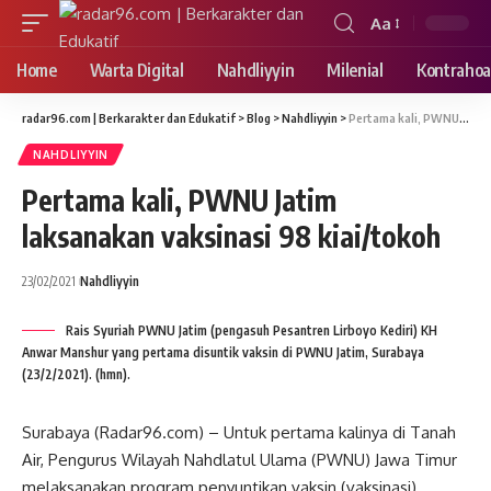
Aa
Font
Resizer
Home
Warta Digital
Nahdliyyin
Milenial
Kontrahoa
radar96.com | Berkarakter dan Edukatif
>
Blog
>
Nahdliyyin
>
Pertama kali, PWNU Jatim laksanakan vaksinasi 98 kiai/tokoh
NAHDLIYYIN
Pertama kali, PWNU Jatim
laksanakan vaksinasi 98 kiai/tokoh
23/02/2021
Nahdliyyin
Rais Syuriah PWNU Jatim (pengasuh Pesantren Lirboyo Kediri) KH
Anwar Manshur yang pertama disuntik vaksin di PWNU Jatim, Surabaya
(23/2/2021). (hmn).
Surabaya (Radar96.com) – Untuk pertama kalinya di Tanah
Air, Pengurus Wilayah Nahdlatul Ulama (PWNU) Jawa Timur
melaksanakan program penyuntikan vaksin (vaksinasi)