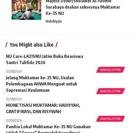
Majelis Dzikir/Sholawat Al-Yasmin
Surabaya doakan suksesnya Muktamar
Ke-35 NU
Nahdliyyin
You Might also Like
NU Care-LAZISNU Jatim Buka Beasiswa
Santri Tahfidz 2026
NAHDLIYYIN
05/08/2026
Jelang Muktamar ke-35 NU, Usulan
Pelembagaan AHWA Menguat untuk
Supremasi Keulamaan
NAHDLIYYIN
02/08/2026
MONETISASI MUKTAMAR: HADIYYAH,
GRATIFIKASI, DAN RISYWAH
NAHDLIYYIN
02/08/2026
Panitia Lokal Muktamar Ke-35 NU Gunakan
istilah “Tower” Permudah koordinasi