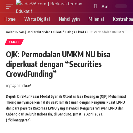
Aa
Font
Resizer
Home
Warta Digital
Nahdliyyin
Milenial
Kontrahoa
radar96.com | Berkarakter dan Edukatif
>
Blog
>
Ekraf
>
OJK: Permodalan UMKM NU bisa diperkuat dengan “Securities CrowdFunding”
EKRAF
OJK: Permodalan UMKM NU bisa
diperkuat dengan “Securities
CrowdFunding”
03/04/2021
Ekraf
Deputi Direktur Pasar Modal Syariah Otoritas Jasa Keuangan (OJK) Muhammad
Thoriq menyampaikan hal itu saat ramah tamah dengan Pengurus Pusat LPNU
dan para peserta Rakornas LPNU yang mewakili Pengurus Wilayah LPNU dan
Cabang dari seluruh Indonesia, di Bandung, Jumat, 2 April 2021.
(*/klikanggaran)