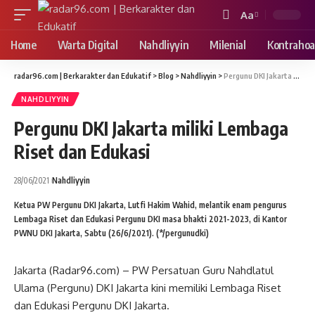
Aa
Font
Resizer
Home
Warta Digital
Nahdliyyin
Milenial
Kontrahoa
radar96.com | Berkarakter dan Edukatif
>
Blog
>
Nahdliyyin
>
Pergunu DKI Jakarta miliki Lembaga Riset dan Edukasi
NAHDLIYYIN
Pergunu DKI Jakarta miliki Lembaga
Riset dan Edukasi
28/06/2021
Nahdliyyin
Ketua PW Pergunu DKI Jakarta, Lutfi Hakim Wahid, melantik enam pengurus
Lembaga Riset dan Edukasi Pergunu DKI masa bhakti 2021-2023, di Kantor
PWNU DKI Jakarta, Sabtu (26/6/2021). (*/pergunudki)
Jakarta (Radar96.com) – PW Persatuan Guru Nahdlatul
Ulama (Pergunu) DKI Jakarta kini memiliki Lembaga Riset
dan Edukasi Pergunu DKI Jakarta.