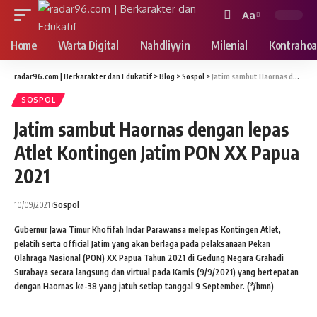
Aa
Font
Resizer
Home
Warta Digital
Nahdliyyin
Milenial
Kontrahoa
radar96.com | Berkarakter dan Edukatif
>
Blog
>
Sospol
>
Jatim sambut Haornas dengan lepas Atlet Kontingen Jatim PON XX Papua 2021
SOSPOL
Jatim sambut Haornas dengan lepas
Atlet Kontingen Jatim PON XX Papua
2021
10/09/2021
Sospol
Gubernur Jawa Timur Khofifah Indar Parawansa melepas Kontingen Atlet,
pelatih serta official Jatim yang akan berlaga pada pelaksanaan Pekan
Olahraga Nasional (PON) XX Papua Tahun 2021 di Gedung Negara Grahadi
Surabaya secara langsung dan virtual pada Kamis (9/9/2021) yang bertepatan
dengan Haornas ke-38 yang jatuh setiap tanggal 9 September. (*/hmn)