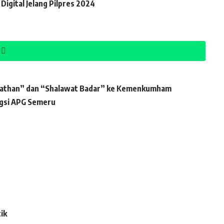
gital Jelang Pilpres 2024
 Wathan” dan “Shalawat Badar” ke Kemenkumham
ngsi APG Semeru
ik