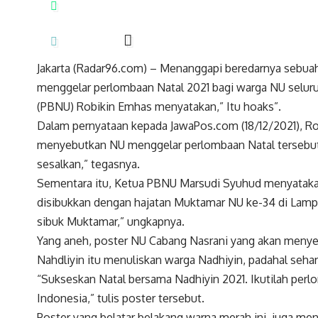
Jakarta (Radar96.com) – Menanggapi beredarnya sebuah
menggelar perlombaan Natal 2021 bagi warga NU seluru
(PBNU) Robikin Emhas menyatakan,” Itu hoaks”.
Dalam pernyataan kepada JawaPos.com (18/12/2021), 
menyebutkan NU menggelar perlombaan Natal tersebut. 
sesalkan,” tegasnya.
Sementara itu, Ketua PBNU Marsudi Syuhud menyatakan
disibukkan dengan hajatan Muktamar NU ke-34 di Lampung
sibuk Muktamar,” ungkapnya.
Yang aneh, poster NU Cabang Nasrani yang akan menye
Nahdliyin itu menuliskan warga Nadhiyin, padahal sehar
“Sukseskan Natal bersama Nadhiyin 2021. Ikutilah perl
Indonesia,” tulis poster tersebut.
Poster yang belatar belakang warna merah ini, juga me