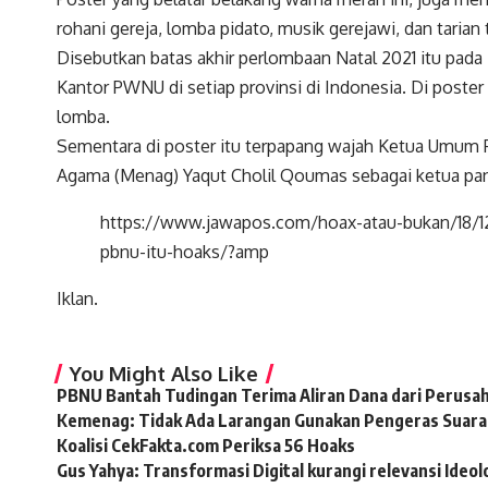
rohani gereja, lomba pidato, musik gerejawi, dan tarian t
Disebutkan batas akhir perlombaan Natal 2021 itu pad
Kantor PWNU di setiap provinsi di Indonesia. Di poste
lomba.
Sementara di poster itu terpapang wajah Ketua Umum P
Agama (Menag) Yaqut Cholil Qoumas sebagai ketua pani
https://www.jawapos.com/hoax-atau-bukan/18/12
pbnu-itu-hoaks/?amp
Iklan.
You Might Also Like
PBNU Bantah Tudingan Terima Aliran Dana dari Perusa
Kemenag: Tidak Ada Larangan Gunakan Pengeras Suara 
Koalisi CekFakta.com Periksa 56 Hoaks
Gus Yahya: Transformasi Digital kurangi relevansi Ideol