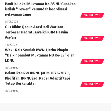
Panitia Lokal Muktamar Ke-35 NU Gunakan
istilah “Tower” Permudah koordinasi
pelayanan tamu
NAHDLIYYIN
01/08/2026
Gus Kikin: Qanun Asasi Jadi Warisan
Terbesar Hadratussyaikh KHM Hasyim
Asy’ari
NAHDLIYYIN
31/07/2026
Wakil Rais Syuriah PWNU Jatim Pimpin
“Dzikir Sambut Muktamar NU Ke-35” oleh
LDNU
NAHDLIYYIN
26/07/2026
Pelantikan PW IPPNU Jatim 2026-2029,
Khofifah: IPPNU jadi Kader Adaptif tapi
Tetap Berkarakter
NAHDLIYYIN
26/07/2026