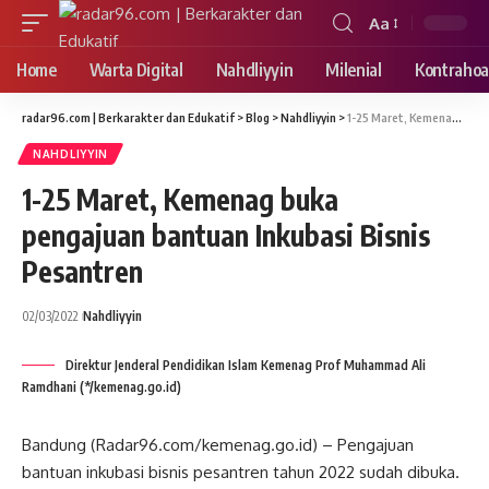
Aa
Font
Resizer
Home
Warta Digital
Nahdliyyin
Milenial
Kontrahoa
radar96.com | Berkarakter dan Edukatif
>
Blog
>
Nahdliyyin
>
1-25 Maret, Kemenag buka pengajuan bantuan Inkubasi Bisnis Pesantren
NAHDLIYYIN
1-25 Maret, Kemenag buka
pengajuan bantuan Inkubasi Bisnis
Pesantren
02/03/2022
Nahdliyyin
Direktur Jenderal Pendidikan Islam Kemenag Prof Muhammad Ali
Ramdhani (*/kemenag.go.id)
Bandung (Radar96.com/kemenag.go.id) – Pengajuan
bantuan inkubasi bisnis pesantren tahun 2022 sudah dibuka.