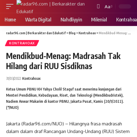
Aa
Font
Resizer
Home
Warta Digital
Nahdliyyin
Milenial
Kontrahoa
radar96.com | Berkarakter dan Edukatif
>
Blog
>
Kontrahoax
>
Mendikbud-Menag: Madrasah Tak Hilang dari RUU Sisdiknas
KONTRAHOAX
Mendikbud-Menag: Madrasah Tak
Hilang dari RUU Sisdiknas
31/03/2022
Kontrahoax
Ketua Umum PBNU KH Yahya Cholil Staquf saat menerima kunjungan dari
Menteri Pendidikan, Kebudayaan, Riset, dan Teknologi (Mendikbudristek),
Nadiem Anwar Makarim di kantor PBNU, Jakarta Pusat, Kamis (20/1/2022).
(*/NUO)
Jakarta (Radar96.com/NUO) – Hilangnya frasa madrasah
dalam dalam draf Rancangan Undang-Undang (RUU) Sistem