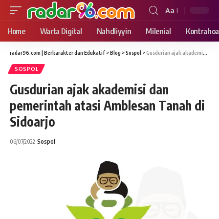
Aa
Font
Resizer
Home
Warta Digital
Nahdliyyin
Milenial
Kontrahoa
radar96.com | Berkarakter dan Edukatif
>
Blog
>
Sospol
>
Gusdurian ajak akademisi dan pemerintah atasi Amblesan Tanah di Sidoarjo
SOSPOL
Gusdurian ajak akademisi dan
pemerintah atasi Amblesan Tanah di
Sidoarjo
06/07/2022
Sospol