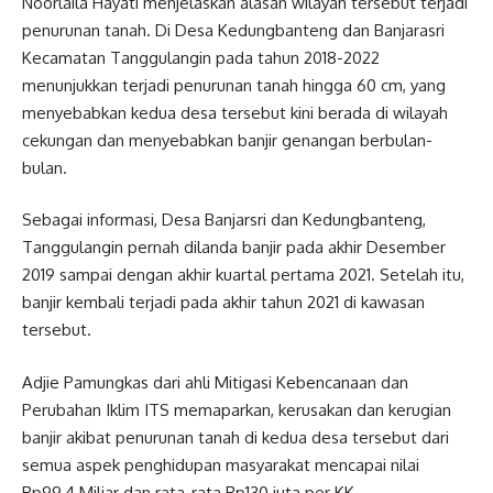
Noorlaila Hayati menjelaskan alasan wilayah tersebut terjadi
penurunan tanah. Di Desa Kedungbanteng dan Banjarasri
Kecamatan Tanggulangin pada tahun 2018-2022
menunjukkan terjadi penurunan tanah hingga 60 cm, yang
menyebabkan kedua desa tersebut kini berada di wilayah
cekungan dan menyebabkan banjir genangan berbulan-
bulan.
Sebagai informasi, Desa Banjarsri dan Kedungbanteng,
Tanggulangin pernah dilanda banjir pada akhir Desember
2019 sampai dengan akhir kuartal pertama 2021. Setelah itu,
banjir kembali terjadi pada akhir tahun 2021 di kawasan
tersebut.
Adjie Pamungkas dari ahli Mitigasi Kebencanaan dan
Perubahan Iklim ITS memaparkan, kerusakan dan kerugian
banjir akibat penurunan tanah di kedua desa tersebut dari
semua aspek penghidupan masyarakat mencapai nilai
Rp99,4 Miliar dan rata-rata Rp130 juta per KK.