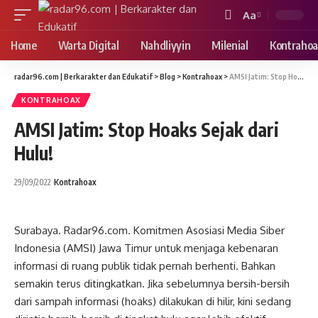
Aa
Font
Resizer
Home
Warta Digital
Nahdliyyin
Milenial
Kontrahoa
radar96.com | Berkarakter dan Edukatif
>
Blog
>
Kontrahoax
>
AMSI Jatim: Stop Hoaks Sejak dari Hulu!
KONTRAHOAX
AMSI Jatim: Stop Hoaks Sejak dari
Hulu!
29/09/2022
Kontrahoax
Surabaya. Radar96.com. Komitmen Asosiasi Media Siber
Indonesia (AMSI) Jawa Timur untuk menjaga kebenaran
informasi di ruang publik tidak pernah berhenti. Bahkan
semakin terus ditingkatkan. Jika sebelumnya bersih-bersih
dari sampah informasi (hoaks) dilakukan di hilir, kini sedang