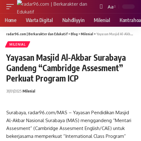
Aa
Font
Resizer
Home
Warta Digital
Nahdliyyin
Milenial
Kontrahoa
radar96.com | Berkarakter dan Edukatif
>
Blog
>
Milenial
>
Yayasan Masjid Al-Akbar Surabaya Gandeng “Cambridge Assesment” Perkuat Program ICP
MILENIAL
Yayasan Masjid Al-Akbar Surabaya
Gandeng “Cambridge Assesment”
Perkuat Program ICP
31/01/2025
Milenial
Surabaya, radar96.com/MAS – Yayasan Pendidikan Masjid
Al-Akbar Nasional Surabaya (MAS) menggandeng “Mentari
Assesment” (Cambridge Assesment English/CAE) untuk
bekerjasama memperkuat “International Class Program”