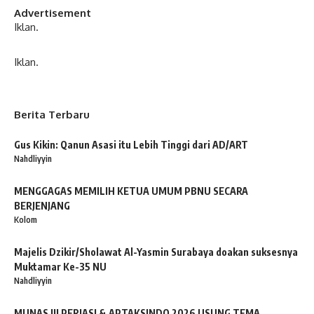
Advertisement
Iklan.
Iklan.
Berita Terbaru
Gus Kikin: Qanun Asasi itu Lebih Tinggi dari AD/ART
Nahdliyyin
MENGGAGAS MEMILIH KETUA UMUM PBNU SECARA
BERJENJANG
Kolom
Majelis Dzikir/Sholawat Al-Yasmin Surabaya doakan suksesnya
Muktamar Ke-35 NU
Nahdliyyin
MUNAS III PERJASI & APTAKSINDO 2026 USUNG TEMA