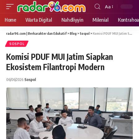
Aa
Font
Resizer
Home
Warta Digital
Nahdliyyin
Milenial
Kontrahoa
radar96.com | Berkarakter dan Edukatif
>
Blog
>
Sospol
>
Komisi PDUF MUI Jatim Siapkan Ekosistem Filantropi Modern
SOSPOL
Komisi PDUF MUI Jatim Siapkan
Ekosistem Filantropi Modern
06/06/2026
Sospol