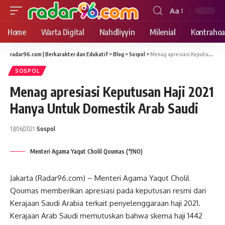
Aa
Font
Resizer
Home
Warta Digital
Nahdliyyin
Milenial
Kontrahoa
radar96.com | Berkarakter dan Edukatif
>
Blog
>
Sospol
>
Menag apresiasi Keputusan Haji 2021 Hanya Untuk Domestik Arab Saudi
SOSPOL
Menag apresiasi Keputusan Haji 2021
Hanya Untuk Domestik Arab Saudi
13/06/2021
Sospol
Menteri Agama Yaqut Cholil Qoumas (*/NO)
Jakarta (Radar96.com) – Menteri Agama Yaqut Cholil
Qoumas memberikan apresiasi pada keputusan resmi dari
Kerajaan Saudi Arabia terkait penyelenggaraan haji 2021.
Kerajaan Arab Saudi memutuskan bahwa skema haji 1442