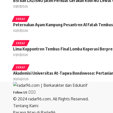
BSI dan LAZISNU Jatim Perkuat Gerakan Koin NU Lewat
03/07/2026
EKRAF
Peternakan Ayam Kampung Pesantren Al Fatah Tembus
02/07/2026
EKRAF
Lima Koppontren Tembus Final Lomba Koperasi Berpres
01/07/2026
EKRAF
Akademisi Universitas At-Taqwa Bondowoso: Pertanian
30/06/2026
Follow US
© 2024 radar96.com. All Rights Reserved.
Tentang Kami
Pasang Iklan di Radar96