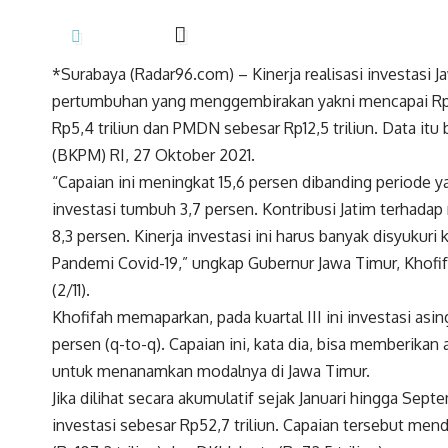
*Surabaya (Radar96.com) – Kinerja realisasi investasi 
pertumbuhan yang menggembirakan yakni mencapai Rp18 T
Rp5,4 triliun dan PMDN sebesar Rp12,5 triliun. Data it
(BKPM) RI, 27 Oktober 2021.
“Capaian ini meningkat 15,6 persen dibanding periode
investasi tumbuh 3,7 persen. Kontribusi Jatim terhadap re
8,3 persen. Kinerja investasi ini harus banyak disyukuri 
Pandemi Covid-19,” ungkap Gubernur Jawa Timur, Khofi
(2/11).
Khofifah memaparkan, pada kuartal III ini investasi asi
persen (q-to-q). Capaian ini, kata dia, bisa memberikan
untuk menanamkan modalnya di Jawa Timur.
Jika dilihat secara akumulatif sejak Januari hingga Sept
investasi sebesar Rp52,7 triliun. Capaian tersebut mend