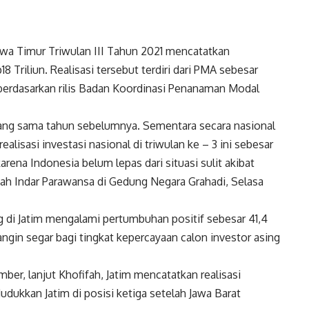
Jawa Timur Triwulan III Tahun 2021 mencatatkan
riliun. Realisasi tersebut terdiri dari PMA sebesar
u berdasarkan rilis Badan Koordinasi Penanaman Modal
 yang sama tahun sebelumnya. Sementara secara nasional
alisasi investasi nasional di triwulan ke – 3 ini sebesar
karena Indonesia belum lepas dari situasi sulit akibat
fah Indar Parawansa di Gedung Negara Grahadi, Selasa
ng di Jatim mengalami pertumbuhan positif sebesar 41,4
 angin segar bagi tingkat kepercayaan calon investor asing
ember, lanjut Khofifah, Jatim mencatatkan realisasi
udukkan Jatim di posisi ketiga setelah Jawa Barat