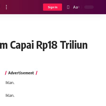
Aa
Sign In
Font
Resizer
m Capai Rp18 Triliun
Advertisement
Iklan.
Iklan.