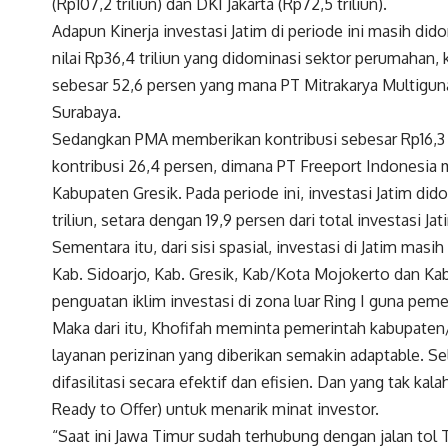
(Rp107,2 triliun) dan DKI Jakarta (Rp72,5 triliun).
Adapun Kinerja investasi Jatim di periode ini masih 
nilai Rp36,4 triliun yang didominasi sektor perumahan,
sebesar 52,6 persen yang mana PT Mitrakarya Multiguna 
Surabaya.
Sedangkan PMA memberikan kontribusi sebesar Rp16,3 
kontribusi 26,4 persen, dimana PT Freeport Indonesia me
Kabupaten Gresik. Pada periode ini, investasi Jatim did
triliun, setara dengan 19,9 persen dari total investasi Jat
Sementara itu, dari sisi spasial, investasi di Jatim masi
Kab. Sidoarjo, Kab. Gresik, Kab/Kota Mojokerto dan Ka
penguatan iklim investasi di zona luar Ring I guna p
Maka dari itu, Khofifah meminta pemerintah kabupaten/
layanan perizinan yang diberikan semakin adaptable. Sel
difasilitasi secara efektif dan efisien. Dan yang tak ka
Ready to Offer) untuk menarik minat investor.
“Saat ini Jawa Timur sudah terhubung dengan jalan tol 