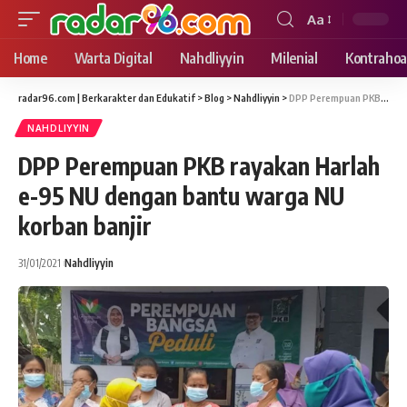
Aa
Font
Resizer
Home
Warta Digital
Nahdliyyin
Milenial
Kontrahoa
radar96.com | Berkarakter dan Edukatif
>
Blog
>
Nahdliyyin
>
DPP Perempuan PKB rayakan Harlah e-95 NU dengan bantu warga NU korban banjir
NAHDLIYYIN
DPP Perempuan PKB rayakan Harlah
e-95 NU dengan bantu warga NU
korban banjir
31/01/2021
Nahdliyyin