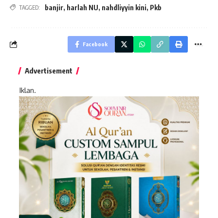
banjir
,
harlah NU
,
nahdliyyin kini
,
Pkb
TAGGED:
Facebook
Advertisement
Iklan.