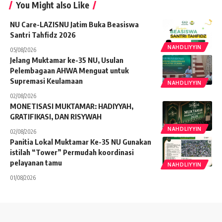
You Might also Like
NU Care-LAZISNU Jatim Buka Beasiswa
Santri Tahfidz 2026
NAHDLIYYIN
05/08/2026
Jelang Muktamar ke-35 NU, Usulan
Pelembagaan AHWA Menguat untuk
Supremasi Keulamaan
NAHDLIYYIN
02/08/2026
MONETISASI MUKTAMAR: HADIYYAH,
GRATIFIKASI, DAN RISYWAH
NAHDLIYYIN
02/08/2026
Panitia Lokal Muktamar Ke-35 NU Gunakan
istilah “Tower” Permudah koordinasi
pelayanan tamu
NAHDLIYYIN
01/08/2026