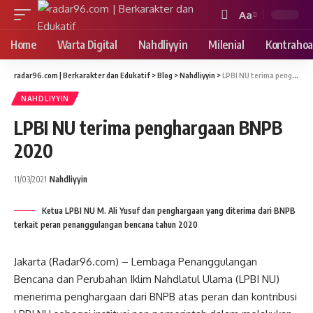
Aa
Font
Resizer
Home
Warta Digital
Nahdliyyin
Milenial
Kontrahoa
radar96.com | Berkarakter dan Edukatif
>
Blog
>
Nahdliyyin
>
LPBI NU terima penghargaan BNPB 2020
NAHDLIYYIN
LPBI NU terima penghargaan BNPB
2020
11/03/2021
Nahdliyyin
Ketua LPBI NU M. Ali Yusuf dan penghargaan yang diterima dari BNPB
terkait peran penanggulangan bencana tahun 2020
Jakarta (Radar96.com) – Lembaga Penanggulangan
Bencana dan Perubahan Iklim Nahdlatul Ulama (LPBI NU)
menerima penghargaan dari BNPB atas peran dan kontribusi