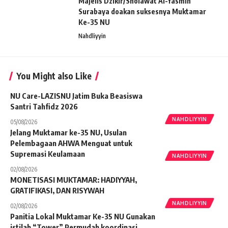
Majelis Dzikir/Sholawat Al-Yasmin
Surabaya doakan suksesnya Muktamar
Ke-35 NU
Nahdliyyin
You Might also Like
NU Care-LAZISNU Jatim Buka Beasiswa
Santri Tahfidz 2026
NAHDLIYYIN
05/08/2026
Jelang Muktamar ke-35 NU, Usulan
Pelembagaan AHWA Menguat untuk
Supremasi Keulamaan
NAHDLIYYIN
02/08/2026
MONETISASI MUKTAMAR: HADIYYAH,
GRATIFIKASI, DAN RISYWAH
NAHDLIYYIN
02/08/2026
Panitia Lokal Muktamar Ke-35 NU Gunakan
istilah “Tower” Permudah koordinasi