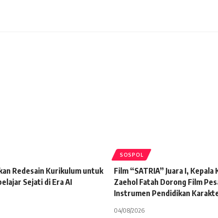
SOSPOL
kan Redesain Kurikulum untuk
Film “SATRIA” Juara I, Kepala
lajar Sejati di Era AI
Zaehol Fatah Dorong Film Pes
Instrumen Pendidikan Karakt
04/08/2026