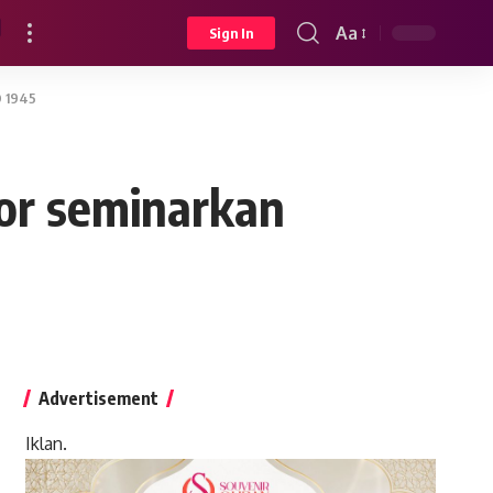
Aa
Sign In
Font
Resizer
D 1945
or seminarkan
Advertisement
Iklan.