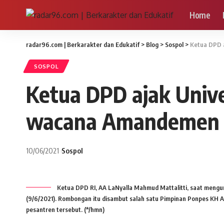
Home
radar96.com | Berkarakter dan Edukatif
>
Blog
>
Sospol
>
Ketua DPD 
SOSPOL
Ketua DPD ajak Univ
wacana Amandemen 
10/06/2021
Sospol
Ketua DPD RI, AA LaNyalla Mahmud Mattalitti, saat meng
(9/6/2021). Rombongan itu disambut salah satu Pimpinan Ponpes KH Ak
pesantren tersebut. (*/hmn)