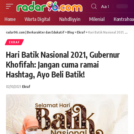
Aa
Font
Resizer
Home
Warta Digital
Nahdliyyin
Milenial
Kontrahoa
radar96.com | Berkarakter dan Edukatif
>
Blog
>
Ekraf
>
Hari Batik Nasional 2021, Gubernur Khofifah: Jangan cuma ramai Hashtag, Ayo Beli Batik!
EKRAF
Hari Batik Nasional 2021, Gubernur
Khofifah: Jangan cuma ramai
Hashtag, Ayo Beli Batik!
02/10/2021
Ekraf