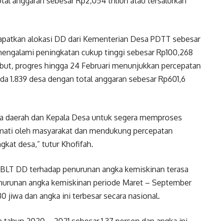
al anggaran sebesar Rp2,054 triliun atau tersalurkan
dapatkan alokasi DD dari Kementerian Desa PDTT sebesar
i mengalami peningkatan cukup tinggi sebesar Rp100,268
rsebut, progres hingga 24 Februari menunjukkan percepatan
ada 1.839 desa dengan total anggaran sebesar Rp601,6
pala daerah dan Kepala Desa untuk segera memproses
kmati oleh masyarakat dan mendukung percepatan
at desa,” tutur Khofifah.
 BLT DD terhadap penurunan angka kemiskinan terasa
 penurunan angka kemiskinan periode Maret – September
0 jiwa dan angka ini terbesar secara nasional.
tahun 2020 – 2021 sebesar 1,37 persen dan angka ini