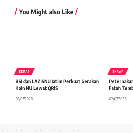
You Might also Like
EKRAF
EKRAF
BSI dan LAZISNU Jatim Perkuat Gerakan
Peternaka
Koin NU Lewat QRIS
Fatah Temb
03/07/2026
02/07/2026