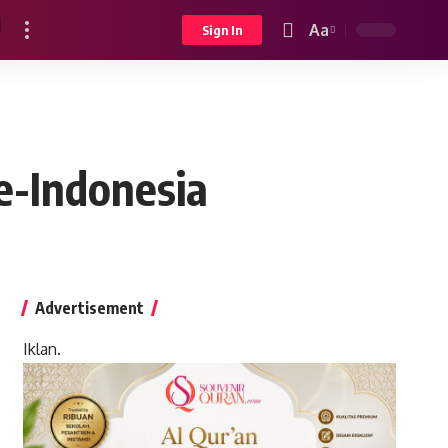
Aa
Sign In
Font
Resizer
se-Indonesia
Advertisement
Iklan.