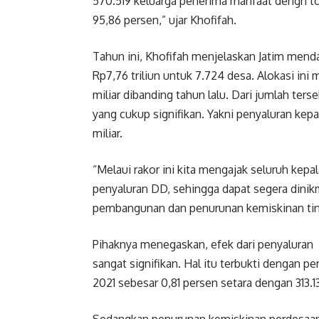
570.519 keluarga penerima manfaat dengn tot
95,86 persen,” ujar Khofifah.
Tahun ini, Khofifah menjelaskan Jatim men
Rp7,76 triliun untuk 7.724 desa. Alokasi in
miliar dibanding tahun lalu. Dari jumlah te
yang cukup signifikan. Yakni penyaluran kep
miliar.
“Melaui rakor ini kita mengajak seluruh ke
penyaluran DD, sehingga dapat segera dini
pembangunan dan penurunan kemiskinan tingk
Pihaknya menegaskan, efek dari penyaluran
sangat signifikan. Hal itu terbukti dengan
2021 sebesar 0,81 persen setara dengan 313.13
Sedangkan penurunan kemiskinan perdesaan 