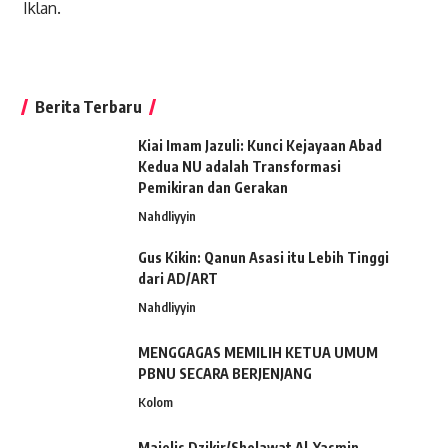
Iklan.
Berita Terbaru
Kiai Imam Jazuli: Kunci Kejayaan Abad
Kedua NU adalah Transformasi
Pemikiran dan Gerakan
Nahdliyyin
Gus Kikin: Qanun Asasi itu Lebih Tinggi
dari AD/ART
Nahdliyyin
MENGGAGAS MEMILIH KETUA UMUM
PBNU SECARA BERJENJANG
Kolom
Majelis Dzikir/Sholawat Al-Yasmin