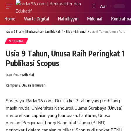
Aa
Font
Resizer
Home
Warta Digital
Nahdliyyin
Milenial
Kontrahoa
radar96.com | Berkarakter dan Edukatif
>
Blog
>
Milenial
>
Usia 9 Tahun, Unusa Raih Peringkat 1 Publikasi Scopus
MILENIAL
Usia 9 Tahun, Unusa Raih Peringkat 1
Publikasi Scopus
07/09/2022
Milenial
Kampus 2 Unusa Jemursari
Surabaya. Radar96.com. Di usia ke-9 tahun yang terbilang
masih muda, Universitas Nahdlatul Ulama Surabaya (Unusa)
menorehkan capaian yang luar biasa. Lantaran, Unusa
menjadi Perguruan Tinggi Nahdlatul Ulama (PTNU)
peringkat 1 dalam capaian publikasi Scopus di tingkat PTNU