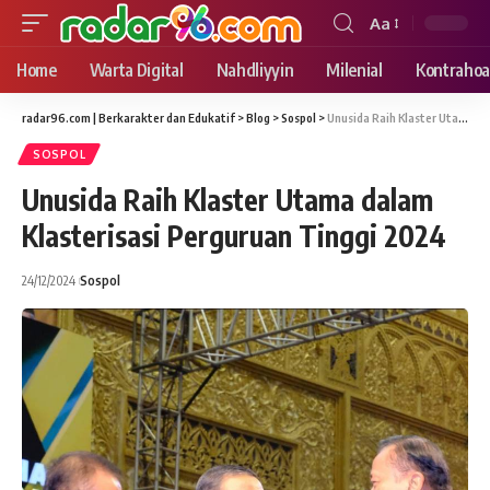
Aa
Font
Resizer
Home
Warta Digital
Nahdliyyin
Milenial
Kontrahoa
radar96.com | Berkarakter dan Edukatif
>
Blog
>
Sospol
>
Unusida Raih Klaster Utama dalam Klasterisasi Perguruan Tinggi 2024
SOSPOL
Unusida Raih Klaster Utama dalam
Klasterisasi Perguruan Tinggi 2024
24/12/2024
Sospol