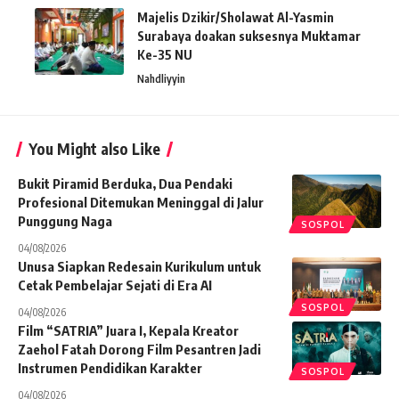
Majelis Dzikir/Sholawat Al-Yasmin
Surabaya doakan suksesnya Muktamar
Ke-35 NU
Nahdliyyin
You Might also Like
Bukit Piramid Berduka, Dua Pendaki
Profesional Ditemukan Meninggal di Jalur
Punggung Naga
SOSPOL
04/08/2026
Unusa Siapkan Redesain Kurikulum untuk
Cetak Pembelajar Sejati di Era AI
SOSPOL
04/08/2026
Film “SATRIA” Juara I, Kepala Kreator
Zaehol Fatah Dorong Film Pesantren Jadi
Instrumen Pendidikan Karakter
SOSPOL
04/08/2026