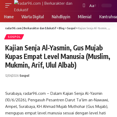
Aa
Font
Resizer
Home
Warta Digital
Nahdliyyin
Milenial
Kontrahoa
radar96.com | Berkarakter dan Edukatif
>
Blog
>
Sospol
>
Kajian Senja Al-Yasmin, Gus Mujab Kupas Empat Level Manusia (Muslim, Mukmin, Arif, Ulul Albab)
SOSPOL
Kajian Senja Al-Yasmin, Gus Mujab
Kupas Empat Level Manusia (Muslim,
Mukmin, Arif, Ulul Albab)
12/06/2026
Sospol
Surabaya, radar96.com – Dalam Kajian Senja Al-Yasmin
(10/6/2026), Pengasuh Pesantren Darut Ta’lim an-Nawawi,
Ampel, Surabaya, KH Ahmad Mujab Muthohar (Gus Mujab),
mengupas empat level manusia sesuai dengan level hati