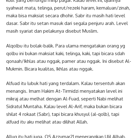
kulit yang berfungsi mirip pagar. Kalau level ini, ujiannya
syahwat mata, telinga, perut/rezeki haram, kemaluan/zinah,
maka bisa maksiat secara dhohir. Sabr itu masih hati level
dasar. Sabr itu setan masuk dari segala penjuru arah. Level
masih syariat dan pelakunya disebut Muslim.
Alqolbu itu bolak-balik. Para ulama mengatakan orang yg
qolbu ini bukan maksiat kaki, telinga, kaki, tapi bicara sdah
qonaah/Ikhlas atau nggak, pamer atau nggak. Ini disebut Al-
Mukmin. Bicara kualitas, Ikhlas atau nggak.
Alfuad itu lubuk hati yang terdalam. Kalau tersentuh akan
menangis. Imam Hakim At-Tirmidzi menyatakan level ini
mikraj atau melhat dengan Al-Fuad, seperti Nabi melihat
Sidratul Muntaha. Kalau level Al-Arif, maka bukan bicara
shilat 4 rokaat (Sabr), tapi bicara khusyul (al-qolb), tapi
alfuad itu aku melihat atau dilihat Allah.
Alluq itu hati juga. QS Azzumar21 menerangkan Ulil Albab.