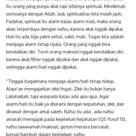
Itu orang yang punya akal tapi sifatnya spiritual. Menikmati
semuanya dengan Allah. Jadi, spiritualitas kita masih jauh.
Padahal, spiritual itu alarm kalau alarm mati, maka orang
akan terperdaya dengan nafsu, karena akal nggak dipakai.
Hati itu ada tiga yakni sehat, sakit, mati. Tugas kita adalah
menjaga alarm tetap nyala. Orang yang nggak bisa
kendalikan diri. Teori orang maksiat/nggak kendalikan diri,
karena akal/filter nggak dipakai dan akal nggak dipakai,
sehingga alarm/hati nggak dipakai.
“Tinggal bagaimana menjaga alarm/hati tetap hidup,
Alqur’an mengajarkan zikir/ingat. Zikir itu bukan hanya
Lailahaillah, tapi waspada kalau ada apa-apa. Agar
alarm/hati itu baik ya disirami dengan kepatuhan, zikir, dan
dirawat dengan amal saleh. Nafsu itu ada , ada nafsu
amarah/mengajak pada kejelekan/kejahatan (QS Yusuf 13),
nafsu lawwamah/maksiat, getun/merasa bersalah,
kumat/kambuh dalam kejelekan; nafsu