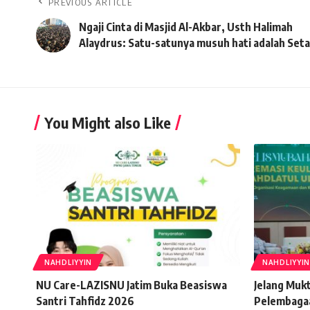
PREVIOUS ARTICLE
Ngaji Cinta di Masjid Al-Akbar, Usth Halimah
Alaydrus: Satu-satunya musuh hati adalah Set
You Might also Like
NAHDLIYYIN
NAHDLIYYIN
NU Care-LAZISNU Jatim Buka Beasiswa
Jelang Muk
Santri Tahfidz 2026
Pelembaga