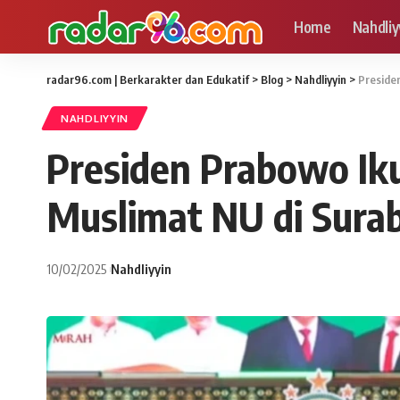
Home
Nahdliy
radar96.com | Berkarakter dan Edukatif
>
Blog
>
Nahdliyyin
>
Preside
NAHDLIYYIN
Presiden Prabowo Ik
Muslimat NU di Sura
10/02/2025
Nahdliyyin