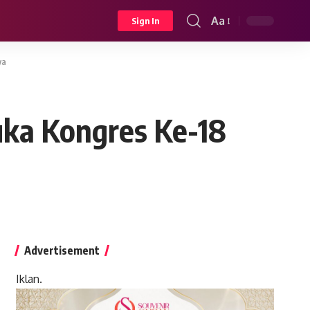
Aa
Sign In
Font
Resizer
ya
uka Kongres Ke-18
Advertisement
Iklan.