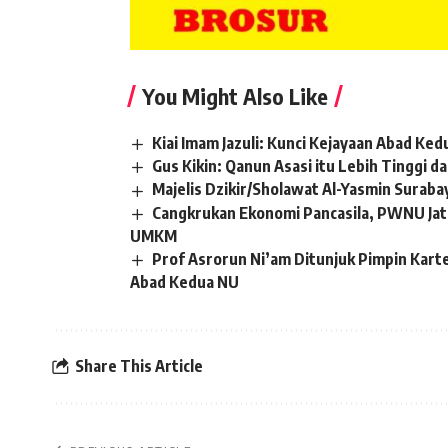
You Might Also Like
Kiai Imam Jazuli: Kunci Kejayaan Abad Ke
Gus Kikin: Qanun Asasi itu Lebih Tinggi d
Majelis Dzikir/Sholawat Al-Yasmin Sura
Cangkrukan Ekonomi Pancasila, PWNU Ja
UMKM
Prof Asrorun Ni’am Ditunjuk Pimpin Kar
Abad Kedua NU
Share This Article