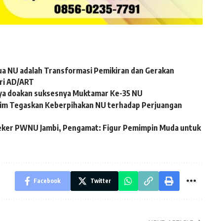
dua NU adalah Transformasi Pemikiran dan Gerakan
ari AD/ART
baya doakan suksesnya Muktamar Ke-35 NU
tim Tegaskan Keberpihakan NU terhadap Perjuangan
teker PWNU Jambi, Pengamat: Figur Pemimpin Muda untuk
Facebook
Twitter