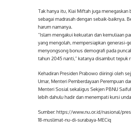
Tak hanya itu, Kiai Miftah juga menegaskan
sebagai madrasah dengan sebaik-baiknya. B
harum namanya.
“Islam mengakui kekuatan dan kemuliaan para 
yang mengolah, mempersiapkan generasi-ge
menyongsong bonus demografi pada puncak
tahun 2045 nanti,” katanya disambut tepuk r
Kehadiran Presiden Prabowo diiringi oleh se
Umar, Menteri Pemberdayaan Perempuan dan P
Menteri Sosial sekaligus Sekjen PBNU Saiful
lebih dahulu hadir dan menempati kursi und
Sumber: https://www.nu.or.id/nasional/pre
18-muslimat-nu-di-surabaya-MECiq