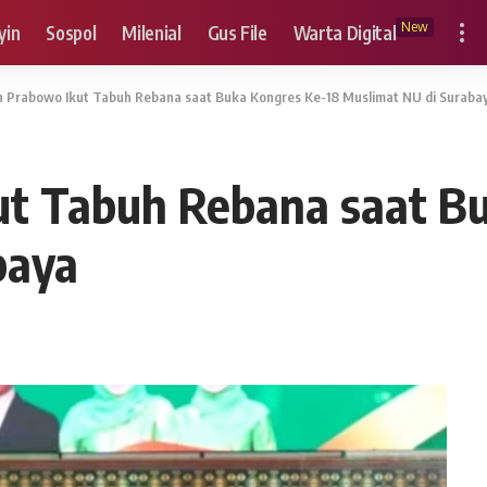
New
yin
Sospol
Milenial
Gus File
Warta Digital
n Prabowo Ikut Tabuh Rebana saat Buka Kongres Ke-18 Muslimat NU di Suraba
ut Tabuh Rebana saat B
baya