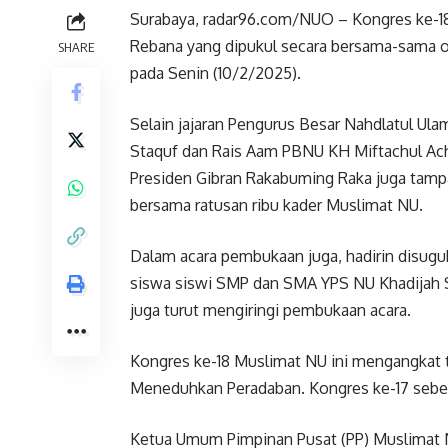
Surabaya, radar96.com/NUO – Kongres ke-18
Rebana yang dipukul secara bersama-sama ol
SHARE
pada Senin (10/2/2025).
Selain jajaran Pengurus Besar Nahdlatul Ul
Staquf dan Rais Aam PBNU KH Miftachul Ach
Presiden Gibran Rakabuming Raka juga tampa
bersama ratusan ribu kader Muslimat NU.
Dalam acara pembukaan juga, hadirin disug
siswa siswi SMP dan SMA YPS NU Khadijah Su
juga turut mengiringi pembukaan acara.
Kongres ke-18 Muslimat NU ini mengangkat 
Meneduhkan Peradaban. Kongres ke-17 sebel
Ketua Umum Pimpinan Pusat (PP) Muslimat 