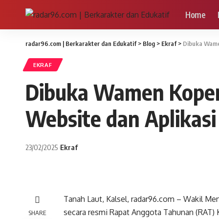
Home
radar96.com | Berkarakter dan Edukatif
>
Blog
>
Ekraf
>
Dibuka Wamen
EKRAF
Dibuka Wamen Kopera
Website dan Aplikas
23/02/2025
Ekraf
Tanah Laut, Kalsel, radar96.com – Wakil Men
secara resmi Rapat Anggota Tahunan (RAT) 
SHARE