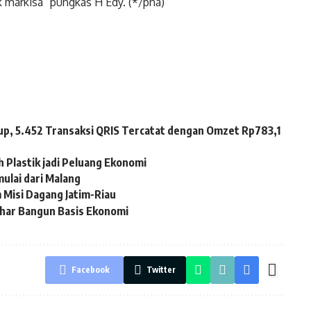
 markisa” pungkas H Edy. (*/pna)
up, 5.452 Transaksi QRIS Tercatat dengan Omzet Rp783,1
 Plastik jadi Peluang Ekonomi
ulai dari Malang
 Misi Dagang Jatim-Riau
uhar Bangun Basis Ekonomi
Facebook
Twitter