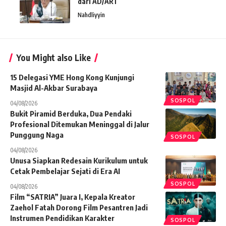
dari AD/ART
Nahdliyyin
You Might also Like
15 Delegasi YME Hong Kong Kunjungi
Masjid Al-Akbar Surabaya
SOSPOL
04/08/2026
Bukit Piramid Berduka, Dua Pendaki
Profesional Ditemukan Meninggal di Jalur
Punggung Naga
SOSPOL
04/08/2026
Unusa Siapkan Redesain Kurikulum untuk
Cetak Pembelajar Sejati di Era AI
SOSPOL
04/08/2026
Film “SATRIA” Juara I, Kepala Kreator
Zaehol Fatah Dorong Film Pesantren Jadi
Instrumen Pendidikan Karakter
SOSPOL