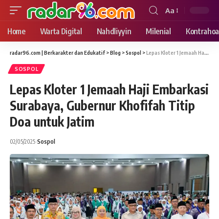
Aa
Font
Resizer
Home
Warta Digital
Nahdliyyin
Milenial
Kontrahoa
radar96.com | Berkarakter dan Edukatif
>
Blog
>
Sospol
>
Lepas Kloter 1 Jemaah Haji Embarkasi Surabaya, Gubernur Khofifah Titip Doa untuk Jatim
SOSPOL
Lepas Kloter 1 Jemaah Haji Embarkasi
Surabaya, Gubernur Khofifah Titip
Doa untuk Jatim
02/05/2025
Sospol