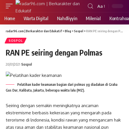
Aa
Font
Resizer
Home
Warta Digital
Nahdliyyin
Milenial
Kontrahoa
radar96.com | Berkarakter dan Edukatif
>
Blog
>
Sospol
>
RAN PE seiring dengan Polmas
SOSPOL
RAN PE seiring dengan Polmas
20/01/2021
Sospol
Pelatihan kader keamanan bagian dari polmas yg diadakan di Graha
Gus Dur, Kalibata, Jakarta, beberapa waktu lalu (MZ).
Seiring dengan semakin meningkatnya ancaman
ekstremisme berbasis kekerasan yang mengarah pada
terorisme di lndonesia, kondisi rawan yang mengancam hak
atas rasa aman dan stabilitas keamanan nasional pun