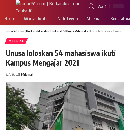
Aa
Font
Resizer
Home
Warta Digital
Nahdliyyin
Milenial
Kontrahoa
radar96.com | Berkarakter dan Edukatif
>
Blog
>
Milenial
>
Unusa loloskan 54 mahasiswa ikuti Kampus Mengajar 2021
MILENIAL
Unusa loloskan 54 mahasiswa ikuti
Kampus Mengajar 2021
22/03/2021
Milenial