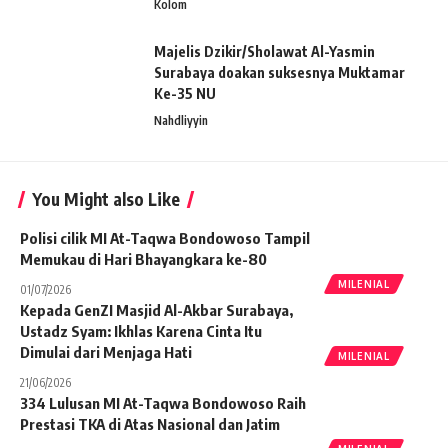
Kolom
Majelis Dzikir/Sholawat Al-Yasmin
Surabaya doakan suksesnya Muktamar
Ke-35 NU
Nahdliyyin
You Might also Like
Polisi cilik MI At-Taqwa Bondowoso Tampil
Memukau di Hari Bhayangkara ke-80
MILENIAL
01/07/2026
Kepada GenZI Masjid Al-Akbar Surabaya,
Ustadz Syam: Ikhlas Karena Cinta Itu
Dimulai dari Menjaga Hati
MILENIAL
21/06/2026
334 Lulusan MI At-Taqwa Bondowoso Raih
Prestasi TKA di Atas Nasional dan Jatim