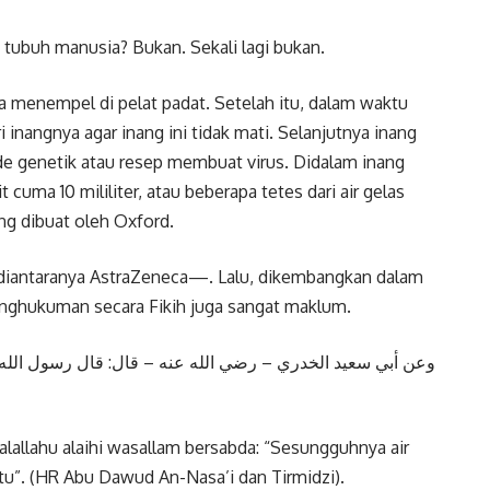
m tubuh manusia? Bukan. Sekali lagi bukan.
a menempel di pelat padat. Setelah itu, dalam waktu
i inangnya agar inang ini tidak mati. Selanjutnya inang
kode genetik atau resep membuat virus. Didalam inang
 cuma 10 mililiter, atau beberapa tetes dari air gelas
yang dibuat oleh Oxford.
diantaranya AstraZeneca—. Lalu, dikembangkan dalam
enghukuman secara Fikih juga sangat maklum.
ﻭﻋﻦ ﺃﺑﻲ ﺳﻌﻴﺪ اﻟﺨﺪﺭﻱ – ﺭﺿﻲ اﻟﻠﻪ ﻋﻨﻪ – ﻗﺎﻝ: ﻗﺎﻝ ﺭﺳﻮﻝ اﻟﻠﻪ 
alallahu alaihi wasallam bersabda: “Sesungguhnya air
atu”. (HR Abu Dawud An-Nasa’i dan Tirmidzi).