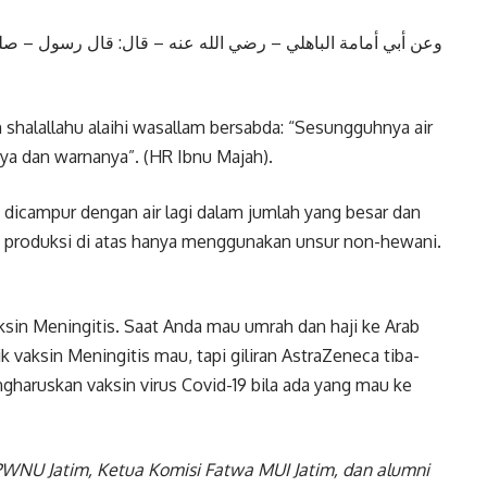
ﻭﻋﻦ ﺃﺑﻲ ﺃﻣﺎﻣﺔ اﻟﺒﺎﻫﻠﻲ – ﺭﺿﻲ اﻟﻠﻪ ﻋﻨﻪ – ﻗﺎﻝ: ﻗﺎﻝ ﺭﺳﻮﻝ – ﺻﻠﻰ
shalallahu alaihi wasallam bersabda: “Sesungguhnya air
anya dan warnanya”. (HR Ibnu Majah).
 dicampur dengan air lagi dalam jumlah yang besar dan
s produksi di atas hanya menggunakan unsur non-hewani.
ksin Meningitis. Saat Anda mau umrah dan haji ke Arab
ik vaksin Meningitis mau, tapi giliran AstraZeneca tiba-
ngharuskan vaksin virus Covid-19 bila ada yang mau ke
 PWNU Jatim, Ketua Komisi Fatwa MUI Jatim, dan alumni