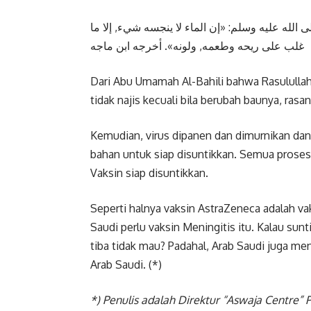
 اﻟﻠﻪ ﻋﻠﻴﻪ ﻭﺳﻠﻢ: «ﺇﻥ اﻟﻤﺎء ﻻ ﻳﻨﺠﺴﻪ ﺷﻲء, ﺇﻻ ﻣﺎ
ﻏﻠﺐ ﻋﻠﻰ ﺭﻳﺤﻪ ﻭﻃﻌﻤﻪ, ﻭﻟﻮﻧﻪ». ﺃﺧﺮﺟﻪ اﺑﻦ ﻣﺎﺟﻪ
Dari Abu Umamah Al-Bahili bahwa Rasulullah 
tidak najis kecuali bila berubah baunya, ras
Kemudian, virus dipanen dan dimurnikan dan
bahan untuk siap disuntikkan. Semua prose
Vaksin siap disuntikkan.
Seperti halnya vaksin AstraZeneca adalah va
Saudi perlu vaksin Meningitis itu. Kalau sunt
tiba tidak mau? Padahal, Arab Saudi juga me
Arab Saudi. (*)
*) Penulis adalah Direktur “Aswaja Centre”