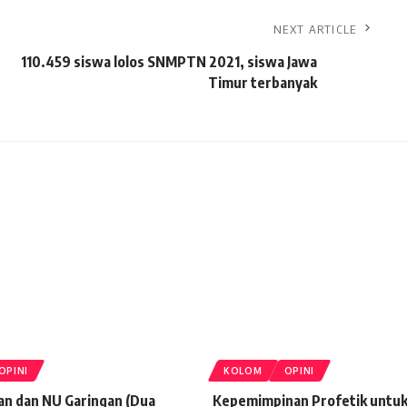
NEXT ARTICLE
110.459 siswa lolos SNMPTN 2021, siswa Jawa
Timur terbanyak
OPINI
KOLOM
OPINI
n dan NU Garingan (Dua
Kepemimpinan Profetik untu