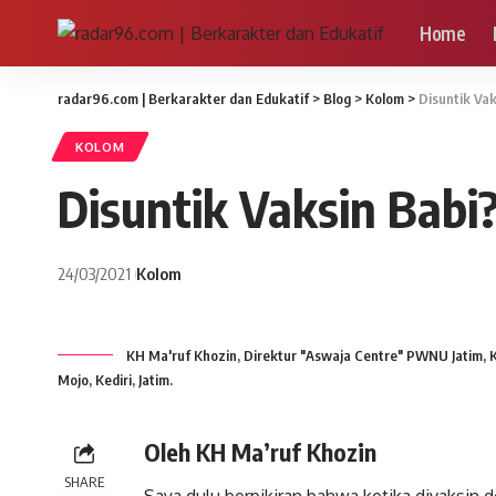
Home
radar96.com | Berkarakter dan Edukatif
>
Blog
>
Kolom
>
Disuntik Vak
KOLOM
Disuntik Vaksin Babi
24/03/2021
Kolom
KH Ma'ruf Khozin, Direktur "Aswaja Centre" PWNU Jatim, K
Mojo, Kediri, Jatim.
Oleh KH Ma’ruf Khozin
SHARE
Saya dulu berpikiran bahwa ketika divaksin