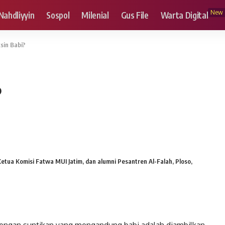
New
Nahdliyyin
Sospol
Milenial
Gus File
Warta Digital
sin Babi?
?
etua Komisi Fatwa MUI Jatim, dan alumni Pesantren Al-Falah, Ploso,
 dengan suntikan yang mengandung babi adalah diambilkan