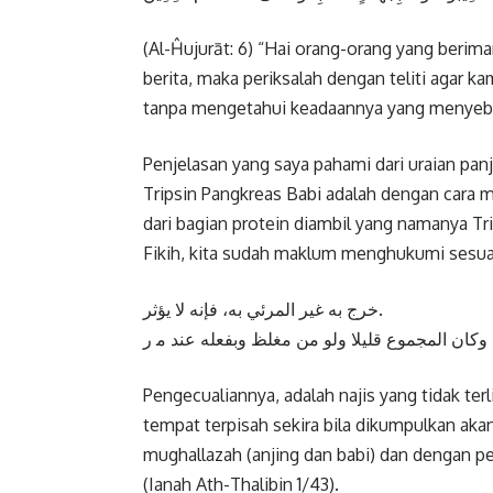
(Al-Ĥujurāt: 6) “Hai orang-orang yang beri
berita, maka periksalah dengan teliti agar
tanpa mengetahui keadaannya yang menyeba
Penjelasan yang saya pahami dari uraian pan
Tripsin Pangkreas Babi adalah dengan cara 
dari bagian protein diambil yang namanya Tri
Fikih, kita sudah maklum menghukumi sesuatu
ﺧﺮﺝ ﺑﻪ ﻏﻴﺮ اﻟﻤﺮﺋﻲ ﺑﻪ، ﻓﺈﻧﻪ ﻻ ﻳﺆﺛﺮ.
Pengecualiannya, adalah najis yang tidak ter
tempat terpisah sekira bila dikumpulkan akan
mughallazah (anjing dan babi) dan dengan 
(Ianah Ath-Thalibin 1/43).