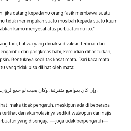
man, jika datang kepadamu orang fasik membawa suatu
 kamu tidak menimpakan suatu musibah kepada suatu kaum
bkan kamu menyesal atas perbuatanmu itu.”
jang tadi, bahwa yang dimaksud vaksin terbuat dari
mengambil dari pangkreas babi, kemudian dihancurkan,
psin. Bentuknya kecil tak kasat mata. Dari kaca mata
 yang tidak bisa dilihat oleh mata:
ﻭﺇﻥ ﻛﺎﻥ ﺑﻤﻮاﺿﻊ ﻣﺘﻔﺮﻗﺔ، ﻭﻛﺎﻥ ﺑﺤﻴﺚ ﻟﻮ ﺟﻤﻊ ﻟﺮﺅﻱ، ﻭﻛﺎﻥ اﻟﻤﺠﻤﻮﻉ ﻗﻠﻴﻼ ﻭﻟﻮ ﻣﻦ ﻣﻐﻠﻆ ﻭﺑﻔﻌﻠﻪ ﻋﻨﺪ ﻣ ﺭ.
lihat, maka tidak pengaruh, meskipun ada di beberapa
 terlihat dan akumulasinya sedikit walaupun dari najis
perbuatan yang disengaja —juga tidak berpengaruh—