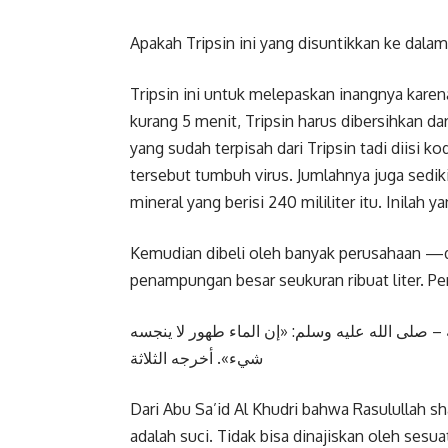
Apakah Tripsin ini yang disuntikkan ke dala
Tripsin ini untuk melepaskan inangnya karen
kurang 5 menit, Tripsin harus dibersihkan dar
yang sudah terpisah dari Tripsin tadi diisi 
tersebut tumbuh virus. Jumlahnya juga sedikit
mineral yang berisi 240 mililiter itu. Inilah 
Kemudian dibeli oleh banyak perusahaan —
penampungan besar seukuran ribuat liter. P
– ﺻﻠﻰ اﻟﻠﻪ ﻋﻠﻴﻪ ﻭﺳﻠﻢ: «ﺇﻥ اﻟﻤﺎء ﻃﻬﻮﺭ ﻻ ﻳﻨﺠﺴﻪ
ﺷﻲء». ﺃﺧﺮﺟﻪ اﻟﺜﻼﺛﺔ
Dari Abu Sa’id Al Khudri bahwa Rasulullah sh
adalah suci. Tidak bisa dinajiskan oleh sesu