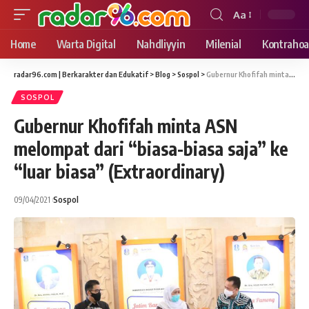
Aa
Font
Resizer
Home
Warta Digital
Nahdliyyin
Milenial
Kontrahoa
radar96.com | Berkarakter dan Edukatif
>
Blog
>
Sospol
>
Gubernur Khofifah minta ASN melompat dari “biasa-biasa saja” ke “luar biasa” (Extraordinary)
SOSPOL
Gubernur Khofifah minta ASN
melompat dari “biasa-biasa saja” ke
“luar biasa” (Extraordinary)
09/04/2021
Sospol