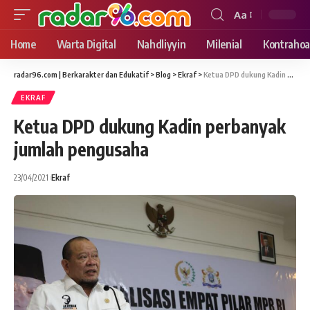
Aa
Font
Resizer
Home
Warta Digital
Nahdliyyin
Milenial
Kontrahoa
radar96.com | Berkarakter dan Edukatif
>
Blog
>
Ekraf
>
Ketua DPD dukung Kadin perbanyak jumlah pengusaha
EKRAF
Ketua DPD dukung Kadin perbanyak
jumlah pengusaha
23/04/2021
Ekraf