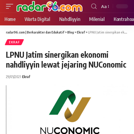
Aa
Font
Resizer
Home
Warta Digital
Nahdliyyin
Milenial
Kontrahoa
radar96.com | Berkarakter dan Edukatif
>
Blog
>
Ekraf
>
LPNU Jatim sinergikan ekonomi nahdliyyin lewat jejaring NUConomic
EKRAF
LPNU Jatim sinergikan ekonomi
nahdliyyin lewat jejaring NUConomic
29/05/2021
Ekraf