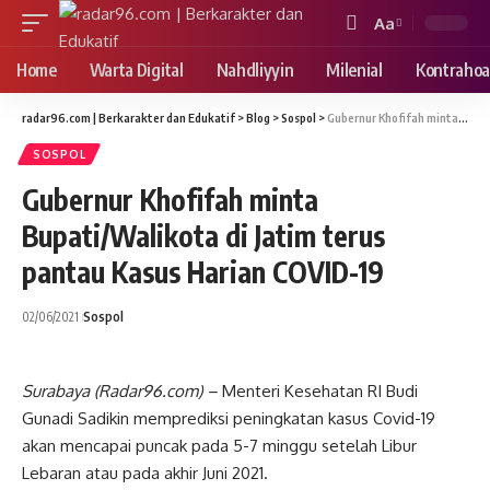
Aa
Font
Resizer
Home
Warta Digital
Nahdliyyin
Milenial
Kontrahoa
radar96.com | Berkarakter dan Edukatif
>
Blog
>
Sospol
>
Gubernur Khofifah minta Bupati/Walikota di Jatim terus pantau Kasus Harian COVID-19
SOSPOL
Gubernur Khofifah minta
Bupati/Walikota di Jatim terus
pantau Kasus Harian COVID-19
02/06/2021
Sospol
Surabaya (Radar96.com) –
Menteri Kesehatan RI Budi
Gunadi Sadikin memprediksi peningkatan kasus Covid-19
akan mencapai puncak pada 5-7 minggu setelah Libur
Lebaran atau pada akhir Juni 2021.