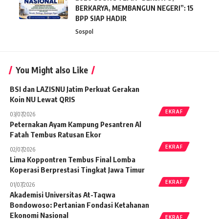
BERKARYA, MEMBANGUN NEGERI”: 15
BPP SIAP HADIR
Sospol
You Might also Like
BSI dan LAZISNU Jatim Perkuat Gerakan
Koin NU Lewat QRIS
EKRAF
03/07/2026
Peternakan Ayam Kampung Pesantren Al
Fatah Tembus Ratusan Ekor
EKRAF
02/07/2026
Lima Koppontren Tembus Final Lomba
Koperasi Berprestasi Tingkat Jawa Timur
EKRAF
01/07/2026
Akademisi Universitas At-Taqwa
Bondowoso: Pertanian Fondasi Ketahanan
Ekonomi Nasional
EKRAF