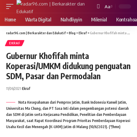
Aa
Font
Resizer
Home
Warta Digital
Nahdliyyin
Milenial
Kontrahoa
radar96.com | Berkarakter dan Edukatif
>
Blog
>
Ekraf
>
Gubernur Khofifah minta Koperasi/UMKM didukung penguatan SDM, Pasar dan Permodalan
EKRAF
Gubernur Khofifah minta
Koperasi/UMKM didukung penguatan
SDM, Pasar dan Permodalan
11/06/2021
Ekraf
Nota Kesepahaman dari Pemprov Jatim, Bank Indonesia Kanwil Jatim,
Universitas Ma Chung, dan PT Sasa Inti dalam pengembangan potensi daerah
dan SDM di Jatim serta Kerjasama Pendidikan, Penelitian dan Pemberdayaan
Masyarakat, saat Rapat Koordinasi Program Prioritas Pemberdayaan Koperasi
Usaha Kecil dan Menengah (K-UKM) Jatim di Malang (10/6/2021). (*/hmn)