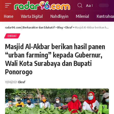
Aa
Font
Resizer
Home
Warta Digital
Nahdliyyin
Milenial
Kontrahoa
radar96.com | Berkarakter dan Edukatif
>
Blog
>
Ekraf
>
Masjid Al-Akbar berikan hasil panen “urban farming” kepada Gubernur, Wali Kota Surabaya dan Bupati Ponorogo
EKRAF
Masjid Al-Akbar berikan hasil panen
“urban farming” kepada Gubernur,
Wali Kota Surabaya dan Bupati
Ponorogo
11/06/2021
Ekraf