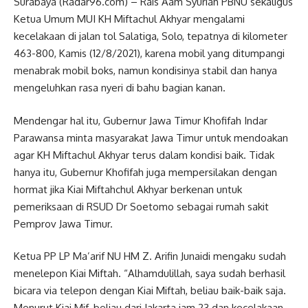
Surabaya (Radar96.com) – Rais Aam Syuriah PBNU sekaligus
Ketua Umum MUI KH Miftachul Akhyar mengalami
kecelakaan di jalan tol Salatiga, Solo, tepatnya di kilometer
463-800, Kamis (12/8/2021), karena mobil yang ditumpangi
menabrak mobil boks, namun kondisinya stabil dan hanya
mengeluhkan rasa nyeri di bahu bagian kanan.
Mendengar hal itu, Gubernur Jawa Timur Khofifah Indar
Parawansa minta masyarakat Jawa Timur untuk mendoakan
agar KH Miftachul Akhyar terus dalam kondisi baik. Tidak
hanya itu, Gubernur Khofifah juga mempersilakan dengan
hormat jika Kiai Miftahchul Akhyar berkenan untuk
pemeriksaan di RSUD Dr Soetomo sebagai rumah sakit
Pemprov Jawa Timur.
Ketua PP LP Ma’arif NU HM Z. Arifin Junaidi mengaku sudah
menelepon Kiai Miftah. “Alhamdulillah, saya sudah berhasil
bicara via telepon dengan Kiai Miftah, beliau baik-baik saja.
Menurut Kiai Mif, beliau dari Jakarta jam 23 dan kecelakaan