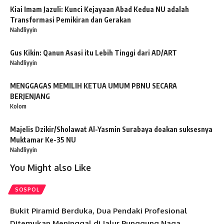
Kiai Imam Jazuli: Kunci Kejayaan Abad Kedua NU adalah
Transformasi Pemikiran dan Gerakan
Nahdliyyin
Gus Kikin: Qanun Asasi itu Lebih Tinggi dari AD/ART
Nahdliyyin
MENGGAGAS MEMILIH KETUA UMUM PBNU SECARA
BERJENJANG
Kolom
Majelis Dzikir/Sholawat Al-Yasmin Surabaya doakan suksesnya
Muktamar Ke-35 NU
Nahdliyyin
You Might also Like
SOSPOL
Bukit Piramid Berduka, Dua Pendaki Profesional
Ditemukan Meninggal di Jalur Punggung Naga