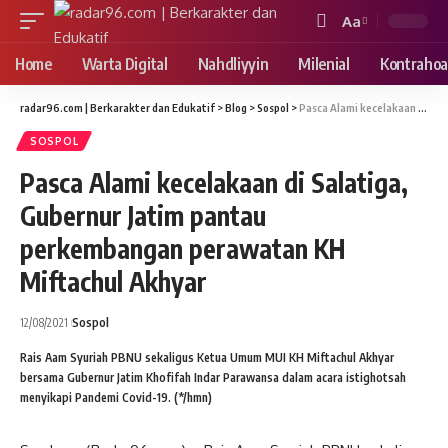
Aa
Font
Resizer
Home
Warta Digital
Nahdliyyin
Milenial
Kontrahoa
radar96.com | Berkarakter dan Edukatif
>
Blog
>
Sospol
>
Pasca Alami kecelakaan di Salatiga, Gubernur Jatim pantau perkembangan perawatan KH Miftachul Akhyar
SOSPOL
Pasca Alami kecelakaan di Salatiga,
Gubernur Jatim pantau
perkembangan perawatan KH
Miftachul Akhyar
12/08/2021
Sospol
Rais Aam Syuriah PBNU sekaligus Ketua Umum MUI KH Miftachul Akhyar
bersama Gubernur Jatim Khofifah Indar Parawansa dalam acara istighotsah
menyikapi Pandemi Covid-19. (*/hmn)