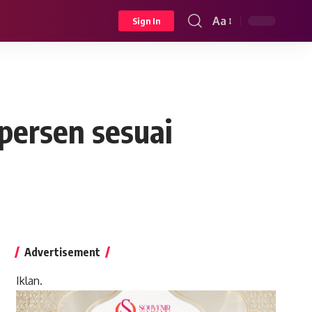
Aa
Sign In
Font
Resizer
persen sesuai
Advertisement
Iklan.