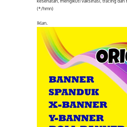
kesehatan, mengikuti vaksinasi, tracing dan 
(*/hmn)
Iklan.