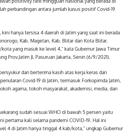
awah positivity rate mingguan nasional yang berada di
dalah perbandingan antara jumlah kasus positif Covid-19
 kini hanya tersisa 4 daerah di Jatim yang saat ini berada
norogo, Kab. Magetan, Kab. Blitar dan Kota Blitar.
b/kota yang masuk ke level 4,” kata Gubernur Jawa Timur
 Prov.Jatim Jl. Pasuruan Jakarta, Senin (6/9/2021).
bersyukur dan berterima kasih atas kerja keras dan
penularan Covid-19 di Jatim, termasuk Forkopimda Jatim,
okoh agama, tokoh masyarakat, akademisi, media, dan
a sekarang sudah sesuai WHO di bawah 5 persen yaitu
Ini pertama kali selama pandemi COVID-19. Hal ini
el 4 di Jatim hanya tinggal 4 kab/kota,” ungkap Gubernur