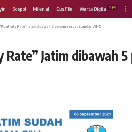
New
yin
Sospol
Milenial
Gus File
Warta Digital
Positivity Rate” Jatim dibawah 5 persen sesuai Standar WHO
y Rate” Jatim dibawah 5 