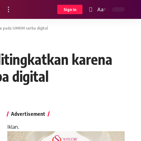
Aa
Sign In
Font
Resizer
pu pada UMKM serba digital
ditingkatkan karena
 digital
Advertisement
Iklan.