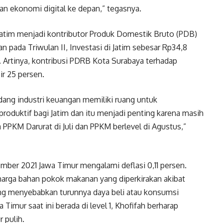
 ekonomi digital ke depan,” tegasnya.
i Jatim menjadi kontributor Produk Domestik Bruto (PDB)
n pada Triwulan II, Investasi di Jatim sebesar Rp34,8
a. Artinya, kontribusi PDRB Kota Surabaya terhadap
ir 25 persen.
idang industri keuangan memiliki ruang untuk
produktif bagi Jatim dan itu menjadi penting karena masih
PPKM Darurat di Juli dan PPKM berlevel di Agustus,”
er 2021 Jawa Timur mengalami deflasi 0,11 persen.
-harga bahan pokok makanan yang diperkirakan akibat
ng menyebabkan turunnya daya beli atau konsumsi
 Timur saat ini berada di level 1, Khofifah berharap
 pulih.