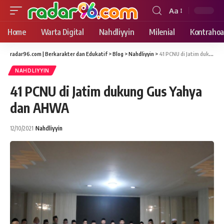
Aa
Font
Resizer
Home
Warta Digital
Nahdliyyin
Milenial
Kontrahoa
radar96.com | Berkarakter dan Edukatif
>
Blog
>
Nahdliyyin
>
41 PCNU di Jatim dukung Gus Yahya dan AHWA
NAHDLIYYIN
41 PCNU di Jatim dukung Gus Yahya
dan AHWA
12/10/2021
Nahdliyyin