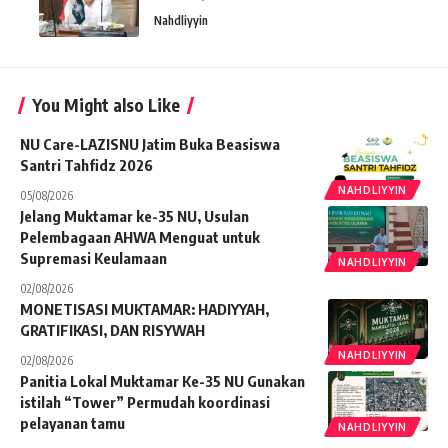
Nahdliyyin
You Might also Like
NU Care-LAZISNU Jatim Buka Beasiswa
Santri Tahfidz 2026
NAHDLIYYIN
05/08/2026
Jelang Muktamar ke-35 NU, Usulan
Pelembagaan AHWA Menguat untuk
Supremasi Keulamaan
NAHDLIYYIN
02/08/2026
MONETISASI MUKTAMAR: HADIYYAH,
GRATIFIKASI, DAN RISYWAH
NAHDLIYYIN
02/08/2026
Panitia Lokal Muktamar Ke-35 NU Gunakan
istilah “Tower” Permudah koordinasi
pelayanan tamu
NAHDLIYYIN